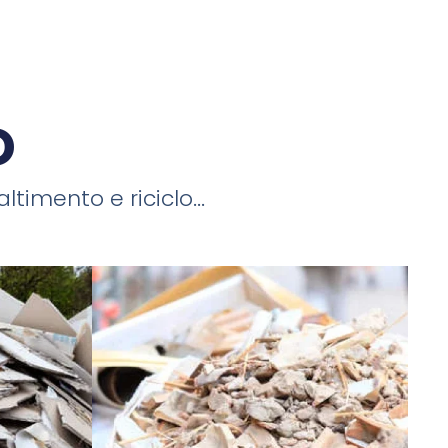
o
timento e riciclo...