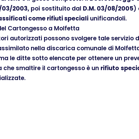
/03/2003,
poi sostituito dal
D.M. 03/08/2005
)
assificati come rifiuti speciali
unificandoli.
 del Cartongesso a Molfetta
atori autorizzati possono svolgere tale servizio
similato nella discarica comunale di Molfetta,
ama le ditte sotto elencate per ottenere un pre
ra che smaltire il cartongesso è un
rifiuto
speci
ializzate.