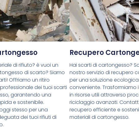
Cartongesso
Recupero Cartong
riale di rifiuto? è vuoi un
Hai scarti di cartongesso? Sce
cartongesso di scarto? Siamo
nostro servizio di recupero 
rti! Offriamo un ritiro
per una soluzione ecologica
 professionale dei tuoi scarti
conveniente. Trasformiamo i 
esso, garantendo una
in risorse utili attraverso proc
pida e sostenibile.
riciclaggio avanzati. Contatt
oggi stesso per una
recupero efficiente e sostenib
guata dei tuoi rifiuti di
materiali di cartongesso.
o.