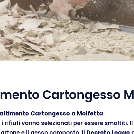
imento Cartongesso Mo
altimento
Cartongesso
a
Molfetta
ti i rifiuti vanno selezionati per essere smaltiti.
 cartone e il gesso composto. Il
Decreto Legge
d