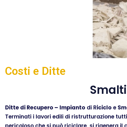
Costi e Ditte
Smalt
Ditte di Recupero –
Impianto
di R
iciclo
e
Sm
Terminati i lavori edili di ristrutturazione tut
pericoloso che si può riciclare, si rigenera il