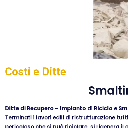
Costi e Ditte
Smalti
Ditte di Recupero –
Impianto
di R
iciclo
e
Sm
Terminati i lavori edili di ristrutturazione tut
pericoloso che si può riciclare, si rigenera il