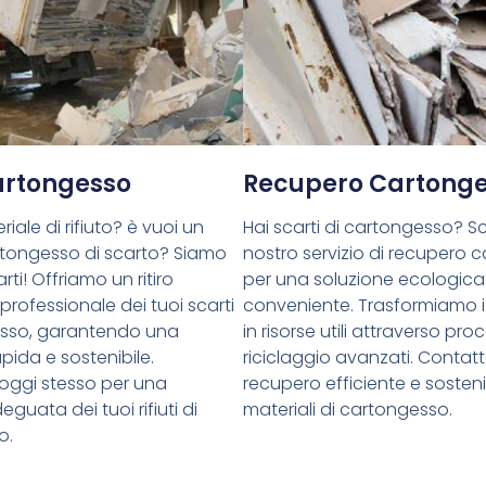
Cartongesso
Recupero Cartong
riale di rifiuto? è vuoi un
Hai scarti di cartongesso? Sce
cartongesso di scarto? Siamo
nostro servizio di recupero 
rti! Offriamo un ritiro
per una soluzione ecologica
 professionale dei tuoi scarti
conveniente. Trasformiamo i 
esso, garantendo una
in risorse utili attraverso proc
pida e sostenibile.
riciclaggio avanzati. Contatt
oggi stesso per una
recupero efficiente e sostenib
guata dei tuoi rifiuti di
materiali di cartongesso.
o.