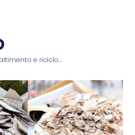
o
timento e riciclo...