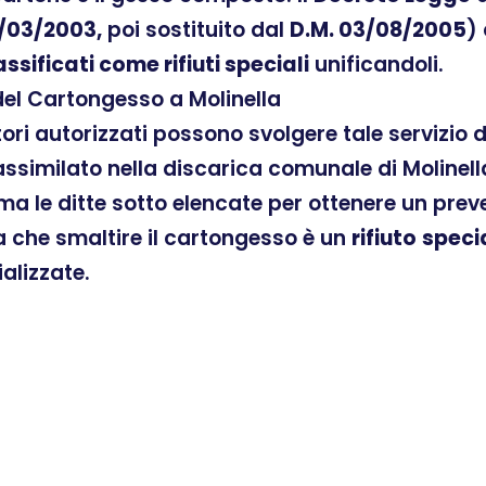
/03/2003,
poi sostituito dal
D.M. 03/08/2005
)
assificati come rifiuti speciali
unificandoli.
del Cartongesso a Molinella
atori autorizzati possono svolgere tale servizio
similato nella discarica comunale di Molinella
ama le ditte sotto elencate per ottenere un pre
ra che smaltire il cartongesso è un
rifiuto
speci
ializzate.