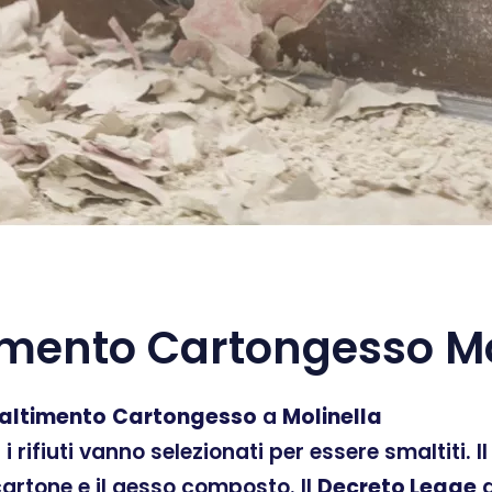
mento Cartongesso Mo
altimento
Cartongesso
a
Molinella
ti i rifiuti vanno selezionati per essere smaltiti.
 cartone e il gesso composto. Il
Decreto Legge
d