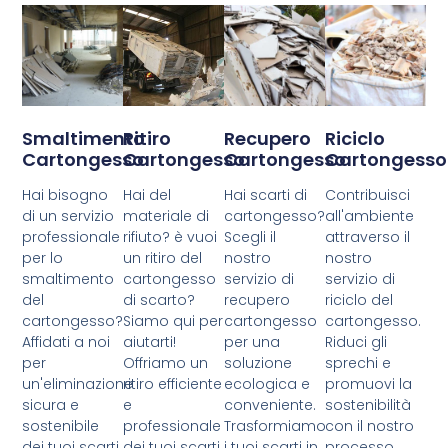
Smaltimento
Ritiro
Recupero
Riciclo
Cartongesso
Cartongesso
Cartongesso
Cartongesso
Hai bisogno
Hai del
Hai scarti di
Contribuisci
di un servizio
materiale di
cartongesso?
all'ambiente
professionale
rifiuto? è vuoi
Scegli il
attraverso il
per lo
un ritiro del
nostro
nostro
smaltimento
cartongesso
servizio di
servizio di
del
di scarto?
recupero
riciclo del
cartongesso?
Siamo qui per
cartongesso
cartongesso.
Affidati a noi
aiutarti!
per una
Riduci gli
per
Offriamo un
soluzione
sprechi e
un'eliminazione
ritiro efficiente
ecologica e
promuovi la
sicura e
e
conveniente.
sostenibilità
sostenibile
professionale
Trasformiamo
con il nostro
dei tuoi scarti
dei tuoi scarti
i tuoi scarti in
processo