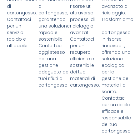
di
di
risorse utili
avanzato di
cartongesso.
cartongesso,
attraverso
riciclaggio.
Contattaci
garantendo
processi di
Trasformiamo
per un
una soluzione
riciclaggio
il
servizio
rapida e
avanzati.
cartongesso
rapido e
sostenibile.
Contattaci
in risorse
affidabile.
Contattaci
per un
rinnovabili,
oggi stesso
recupero
offrendo una
per una
efficiente e
soluzione
gestione
sostenibile
ecologica
adeguata dei
dei tuoi
per la
tuoi rifiuti di
materiali di
gestione dei
cartongesso.
cartongesso.
materiali di
scarto.
Contattaci
per un riciclo
efficace e
responsabile
del tuo
cartongesso