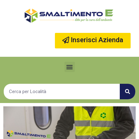
Vai
al
contenuto
Inserisci Azienda