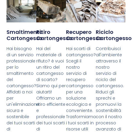
Smaltimento
Ritiro
Recupero
Riciclo
Cartongesso
Cartongesso
Cartongesso
Cartongesso
Hai bisogno
Hai del
Hai scarti di
Contribuisci
di un servizio
materiale di
cartongesso?
all'ambiente
professionale
rifiuto? è vuoi
Scegli il
attraverso il
per lo
un ritiro del
nostro
nostro
smaltimento
cartongesso
servizio di
servizio di
del
di scarto?
recupero
riciclo del
cartongesso?
Siamo qui per
cartongesso
cartongesso.
Affidati a noi
aiutarti!
per una
Riduci gli
per
Offriamo un
soluzione
sprechi e
un'eliminazione
ritiro efficiente
ecologica e
promuovi la
sicura e
e
conveniente.
sostenibilità
sostenibile
professionale
Trasformiamo
con il nostro
dei tuoi scarti
dei tuoi scarti
i tuoi scarti in
processo
di
di
risorse utili
avanzato di