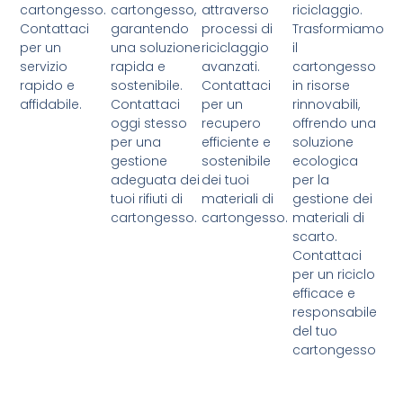
cartongesso.
cartongesso,
attraverso
riciclaggio.
Contattaci
garantendo
processi di
Trasformiamo
per un
una soluzione
riciclaggio
il
servizio
rapida e
avanzati.
cartongesso
rapido e
sostenibile.
Contattaci
in risorse
affidabile.
Contattaci
per un
rinnovabili,
oggi stesso
recupero
offrendo una
per una
efficiente e
soluzione
gestione
sostenibile
ecologica
adeguata dei
dei tuoi
per la
tuoi rifiuti di
materiali di
gestione dei
cartongesso.
cartongesso.
materiali di
scarto.
Contattaci
per un riciclo
efficace e
responsabile
del tuo
cartongesso