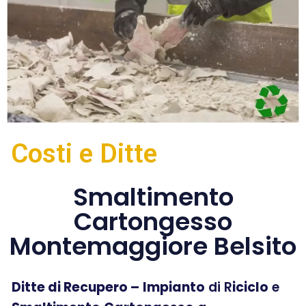
Costi e Ditte
Smaltimento
Cartongesso
Montemaggiore Belsito
Ditte di Recupero –
Impianto
di R
iciclo
e