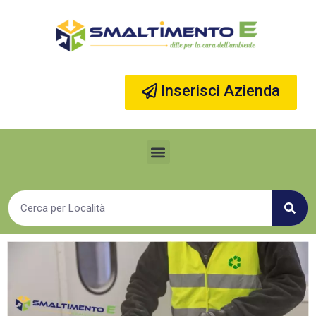
Vai
al
contenuto
Inserisci Azienda