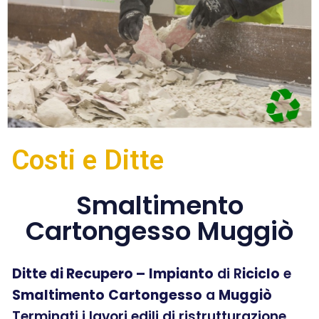
Costi e Ditte
Smaltimento
Cartongesso Muggiò
Ditte di Recupero –
Impianto
di R
iciclo
e
Smaltimento
Cartongesso
a
Muggiò
Terminati i lavori edili di ristrutturazione