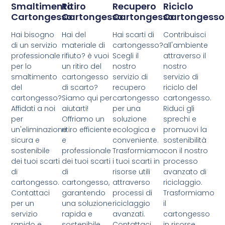
Smaltimento
Ritiro
Recupero
Riciclo
Cartongesso
Cartongesso
Cartongesso
Cartongesso
Hai bisogno
Hai del
Hai scarti di
Contribuisci
di un servizio
materiale di
cartongesso?
all'ambiente
professionale
rifiuto? è vuoi
Scegli il
attraverso il
per lo
un ritiro del
nostro
nostro
smaltimento
cartongesso
servizio di
servizio di
del
di scarto?
recupero
riciclo del
cartongesso?
Siamo qui per
cartongesso
cartongesso.
Affidati a noi
aiutarti!
per una
Riduci gli
per
Offriamo un
soluzione
sprechi e
un'eliminazione
ritiro efficiente
ecologica e
promuovi la
sicura e
e
conveniente.
sostenibilità
sostenibile
professionale
Trasformiamo
con il nostro
dei tuoi scarti
dei tuoi scarti
i tuoi scarti in
processo
di
di
risorse utili
avanzato di
cartongesso.
cartongesso,
attraverso
riciclaggio.
Contattaci
garantendo
processi di
Trasformiamo
per un
una soluzione
riciclaggio
il
servizio
rapida e
avanzati.
cartongesso
rapido e
sostenibile.
Contattaci
in risorse