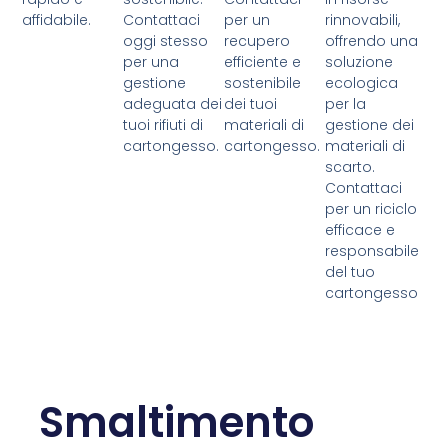
affidabile.
Contattaci
per un
rinnovabili,
oggi stesso
recupero
offrendo una
per una
efficiente e
soluzione
gestione
sostenibile
ecologica
adeguata dei
dei tuoi
per la
tuoi rifiuti di
materiali di
gestione dei
cartongesso.
cartongesso.
materiali di
scarto.
Contattaci
per un riciclo
efficace e
responsabile
del tuo
cartongesso
Smaltimento