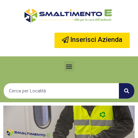
Vai
al
contenuto
Inserisci Azienda