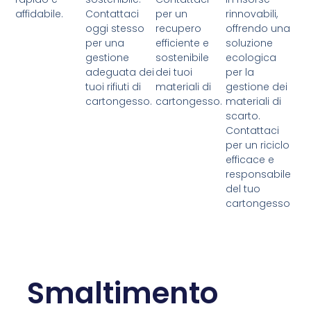
affidabile.
Contattaci
per un
rinnovabili,
oggi stesso
recupero
offrendo una
per una
efficiente e
soluzione
gestione
sostenibile
ecologica
adeguata dei
dei tuoi
per la
tuoi rifiuti di
materiali di
gestione dei
cartongesso.
cartongesso.
materiali di
scarto.
Contattaci
per un riciclo
efficace e
responsabile
del tuo
cartongesso
Smaltimento