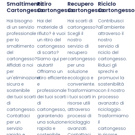
Smaltimento
Ritiro
Recupero
Riciclo
Cartongesso
Cartongesso
Cartongesso
Cartongesso
Hai bisogno
Hai del
Hai scarti di
Contribuisci
di un servizio
materiale di
cartongesso?
all'ambiente
professionale
rifiuto? è vuoi
Scegli il
attraverso il
per lo
un ritiro del
nostro
nostro
smaltimento
cartongesso
servizio di
servizio di
del
di scarto?
recupero
riciclo del
cartongesso?
Siamo qui per
cartongesso
cartongesso.
Affidati a noi
aiutarti!
per una
Riduci gli
per
Offriamo un
soluzione
sprechi e
un'eliminazione
ritiro efficiente
ecologica e
promuovi la
sicura e
e
conveniente.
sostenibilità
sostenibile
professionale
Trasformiamo
con il nostro
dei tuoi scarti
dei tuoi scarti
i tuoi scarti in
processo
di
di
risorse utili
avanzato di
cartongesso.
cartongesso,
attraverso
riciclaggio.
Contattaci
garantendo
processi di
Trasformiamo
per un
una soluzione
riciclaggio
il
servizio
rapida e
avanzati.
cartongesso
rapido e
sostenibile.
Contattaci
in risorse