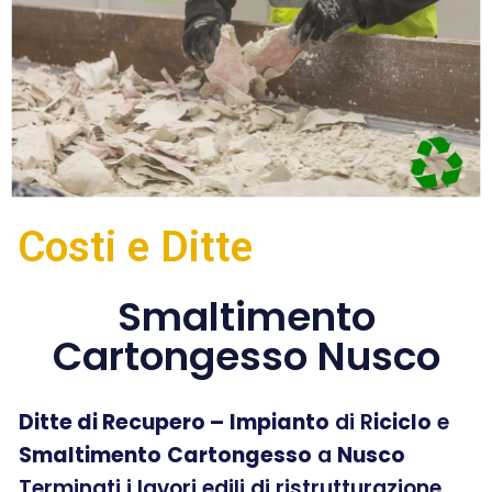
Costi e Ditte
Smaltimento
Cartongesso Nusco
Ditte di Recupero –
Impianto
di R
iciclo
e
Smaltimento
Cartongesso
a
Nusco
Terminati i lavori edili di ristrutturazione