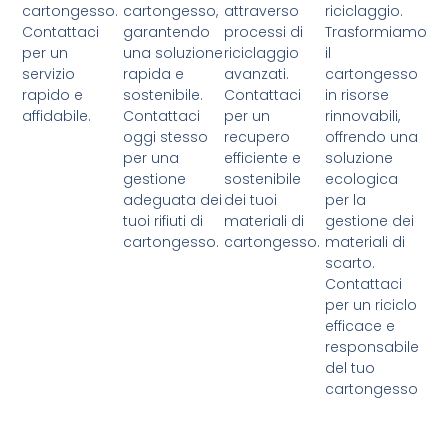
cartongesso.
cartongesso,
attraverso
riciclaggio.
Contattaci
garantendo
processi di
Trasformiamo
per un
una soluzione
riciclaggio
il
servizio
rapida e
avanzati.
cartongesso
rapido e
sostenibile.
Contattaci
in risorse
affidabile.
Contattaci
per un
rinnovabili,
oggi stesso
recupero
offrendo una
per una
efficiente e
soluzione
gestione
sostenibile
ecologica
adeguata dei
dei tuoi
per la
tuoi rifiuti di
materiali di
gestione dei
cartongesso.
cartongesso.
materiali di
scarto.
Contattaci
per un riciclo
efficace e
responsabile
del tuo
cartongesso