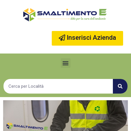
Vai
al
contenuto
Inserisci Azienda