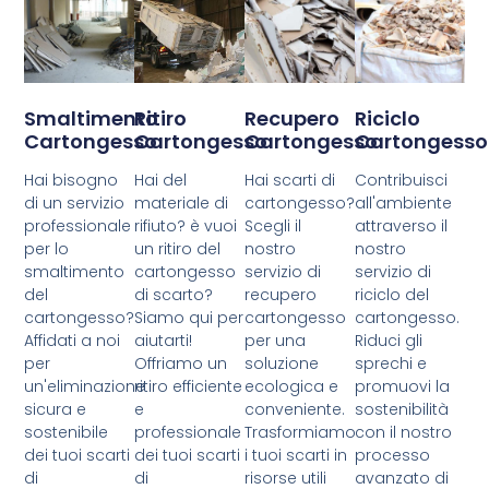
Smaltimento
Ritiro
Recupero
Riciclo
Cartongesso
Cartongesso
Cartongesso
Cartongesso
Hai bisogno
Hai del
Hai scarti di
Contribuisci
di un servizio
materiale di
cartongesso?
all'ambiente
professionale
rifiuto? è vuoi
Scegli il
attraverso il
per lo
un ritiro del
nostro
nostro
smaltimento
cartongesso
servizio di
servizio di
del
di scarto?
recupero
riciclo del
cartongesso?
Siamo qui per
cartongesso
cartongesso.
Affidati a noi
aiutarti!
per una
Riduci gli
per
Offriamo un
soluzione
sprechi e
un'eliminazione
ritiro efficiente
ecologica e
promuovi la
sicura e
e
conveniente.
sostenibilità
sostenibile
professionale
Trasformiamo
con il nostro
dei tuoi scarti
dei tuoi scarti
i tuoi scarti in
processo
di
di
risorse utili
avanzato di