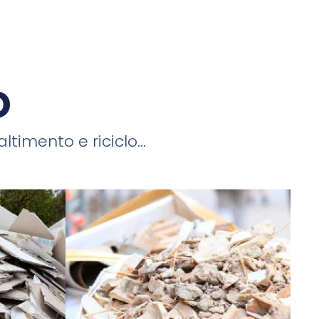
o
timento e riciclo...