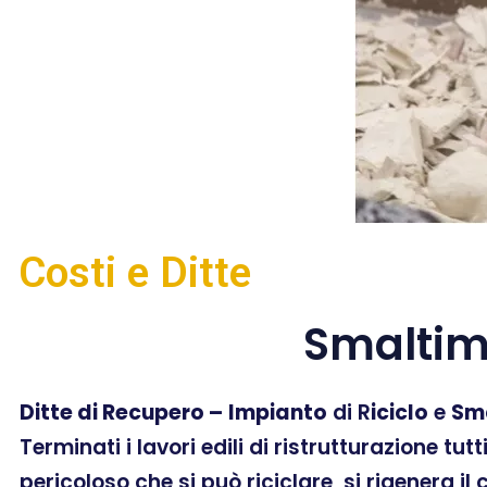
Costi e Ditte
Smaltim
Ditte di Recupero –
Impianto
di R
iciclo
e
Sm
Terminati i lavori edili di ristrutturazione tut
pericoloso che si può riciclare, si rigenera il