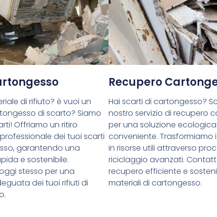
Cartongesso
Recupero Cartong
riale di rifiuto? è vuoi un
Hai scarti di cartongesso? Sce
cartongesso di scarto? Siamo
nostro servizio di recupero 
rti! Offriamo un ritiro
per una soluzione ecologica
 professionale dei tuoi scarti
conveniente. Trasformiamo i 
esso, garantendo una
in risorse utili attraverso proc
pida e sostenibile.
riciclaggio avanzati. Contatt
oggi stesso per una
recupero efficiente e sostenib
guata dei tuoi rifiuti di
materiali di cartongesso.
o.