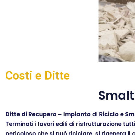
Costi e Ditte
Smalt
Ditte di Recupero –
Impianto
di R
iciclo
e
Sm
Terminati i lavori edili di ristrutturazione tut
pericoloso che si può riciclare, si rigenera il