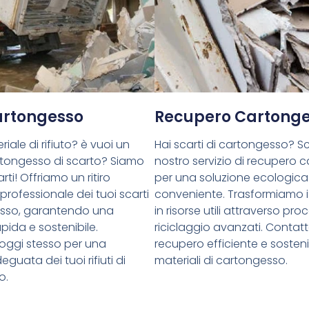
Cartongesso
Recupero Cartong
riale di rifiuto? è vuoi un
Hai scarti di cartongesso? Sce
cartongesso di scarto? Siamo
nostro servizio di recupero 
rti! Offriamo un ritiro
per una soluzione ecologica
 professionale dei tuoi scarti
conveniente. Trasformiamo i 
esso, garantendo una
in risorse utili attraverso proc
pida e sostenibile.
riciclaggio avanzati. Contatt
oggi stesso per una
recupero efficiente e sostenib
guata dei tuoi rifiuti di
materiali di cartongesso.
o.