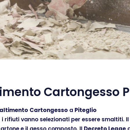
imento Cartongesso Pi
altimento
Cartongesso
a
Piteglio
ti i rifiuti vanno selezionati per essere smaltiti.
 cartone e il gesso composto. Il
Decreto Legge
d