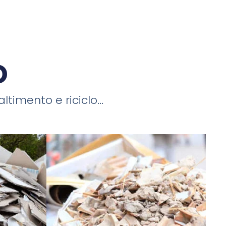
o
timento e riciclo...