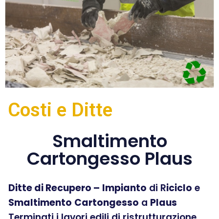
Costi e Ditte
Smaltimento
Cartongesso Plaus
Ditte di Recupero –
Impianto
di R
iciclo
e
Smaltimento
Cartongesso
a
Plaus
Terminati i lavori edili di ristrutturazione