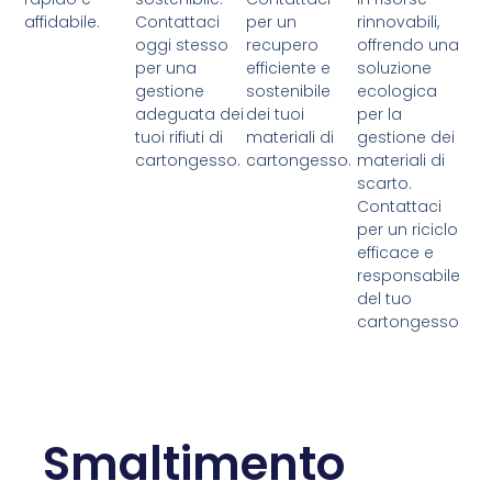
affidabile.
Contattaci
per un
rinnovabili,
oggi stesso
recupero
offrendo una
per una
efficiente e
soluzione
gestione
sostenibile
ecologica
adeguata dei
dei tuoi
per la
tuoi rifiuti di
materiali di
gestione dei
cartongesso.
cartongesso.
materiali di
scarto.
Contattaci
per un riciclo
efficace e
responsabile
del tuo
cartongesso
Smaltimento