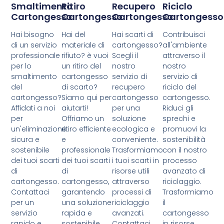
Smaltimento
Ritiro
Recupero
Riciclo
Cartongesso
Cartongesso
Cartongesso
Cartongesso
Hai bisogno
Hai del
Hai scarti di
Contribuisci
di un servizio
materiale di
cartongesso?
all'ambiente
professionale
rifiuto? è vuoi
Scegli il
attraverso il
per lo
un ritiro del
nostro
nostro
smaltimento
cartongesso
servizio di
servizio di
del
di scarto?
recupero
riciclo del
cartongesso?
Siamo qui per
cartongesso
cartongesso.
Affidati a noi
aiutarti!
per una
Riduci gli
per
Offriamo un
soluzione
sprechi e
un'eliminazione
ritiro efficiente
ecologica e
promuovi la
sicura e
e
conveniente.
sostenibilità
sostenibile
professionale
Trasformiamo
con il nostro
dei tuoi scarti
dei tuoi scarti
i tuoi scarti in
processo
di
di
risorse utili
avanzato di
cartongesso.
cartongesso,
attraverso
riciclaggio.
Contattaci
garantendo
processi di
Trasformiamo
per un
una soluzione
riciclaggio
il
servizio
rapida e
avanzati.
cartongesso
rapido e
sostenibile.
Contattaci
in risorse