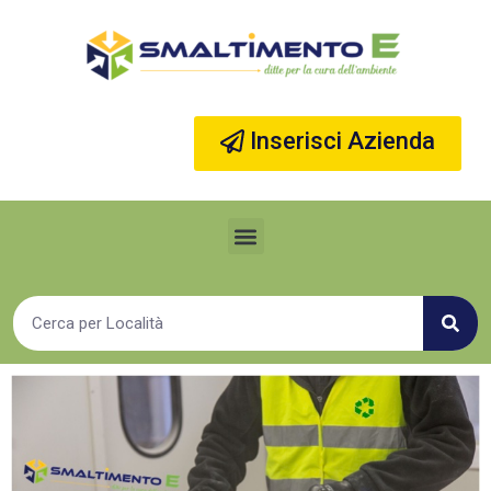
Vai
al
contenuto
Inserisci Azienda