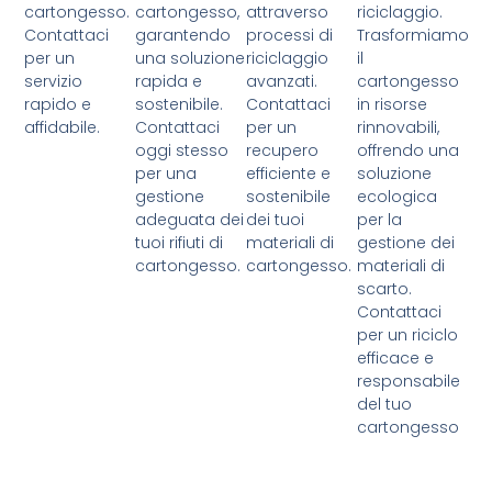
cartongesso.
cartongesso,
attraverso
riciclaggio.
Contattaci
garantendo
processi di
Trasformiamo
per un
una soluzione
riciclaggio
il
servizio
rapida e
avanzati.
cartongesso
rapido e
sostenibile.
Contattaci
in risorse
affidabile.
Contattaci
per un
rinnovabili,
oggi stesso
recupero
offrendo una
per una
efficiente e
soluzione
gestione
sostenibile
ecologica
adeguata dei
dei tuoi
per la
tuoi rifiuti di
materiali di
gestione dei
cartongesso.
cartongesso.
materiali di
scarto.
Contattaci
per un riciclo
efficace e
responsabile
del tuo
cartongesso