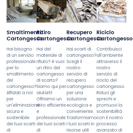
Smaltimento
Ritiro
Recupero
Riciclo
Cartongesso
Cartongesso
Cartongesso
Cartongesso
Hai bisogno
Hai del
Hai scarti di
Contribuisci
di un servizio
materiale di
cartongesso?
all'ambiente
professionale
rifiuto? è vuoi
Scegli il
attraverso il
per lo
un ritiro del
nostro
nostro
smaltimento
cartongesso
servizio di
servizio di
del
di scarto?
recupero
riciclo del
cartongesso?
Siamo qui per
cartongesso
cartongesso.
Affidati a noi
aiutarti!
per una
Riduci gli
per
Offriamo un
soluzione
sprechi e
un'eliminazione
ritiro efficiente
ecologica e
promuovi la
sicura e
e
conveniente.
sostenibilità
sostenibile
professionale
Trasformiamo
con il nostro
dei tuoi scarti
dei tuoi scarti
i tuoi scarti in
processo
di
di
risorse utili
avanzato di