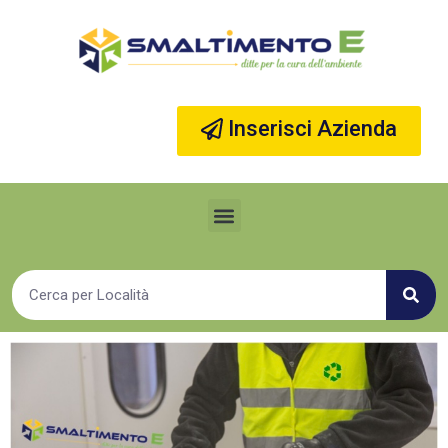
Vai
al
contenuto
Inserisci Azienda