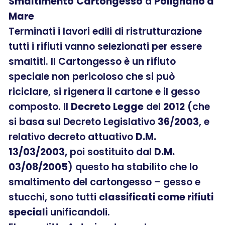
Smaltimento
Cartongesso
a
Polignano a
Mare
Terminati i lavori edili di ristrutturazione
tutti i rifiuti vanno selezionati per essere
smaltiti. Il Cartongesso è un rifiuto
speciale non pericoloso che si può
riciclare, si rigenera il cartone e il gesso
composto. Il
Decreto Legge
del
2012
(che
si basa sul Decreto Legislativo
36
/
2003
, e
relativo decreto attuativo
D.M.
13/03/2003,
poi sostituito dal
D.M.
03/08/2005
) questo ha stabilito che lo
smaltimento del cartongesso – gesso e
stucchi, sono tutti
classificati come rifiuti
speciali
unificandoli.