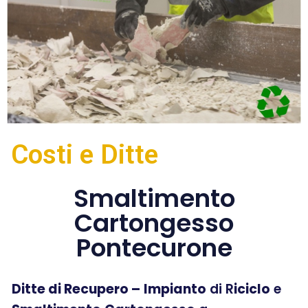
Costi e Ditte
Smaltimento
Cartongesso
Pontecurone
Ditte di Recupero –
Impianto
di R
iciclo
e