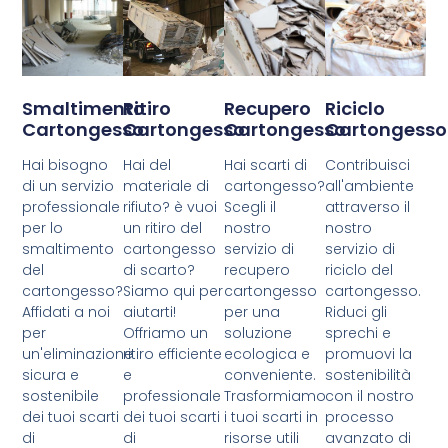
Smaltimento
Ritiro
Recupero
Riciclo
Cartongesso
Cartongesso
Cartongesso
Cartongesso
Hai bisogno
Hai del
Hai scarti di
Contribuisci
di un servizio
materiale di
cartongesso?
all'ambiente
professionale
rifiuto? è vuoi
Scegli il
attraverso il
per lo
un ritiro del
nostro
nostro
smaltimento
cartongesso
servizio di
servizio di
del
di scarto?
recupero
riciclo del
cartongesso?
Siamo qui per
cartongesso
cartongesso.
Affidati a noi
aiutarti!
per una
Riduci gli
per
Offriamo un
soluzione
sprechi e
un'eliminazione
ritiro efficiente
ecologica e
promuovi la
sicura e
e
conveniente.
sostenibilità
sostenibile
professionale
Trasformiamo
con il nostro
dei tuoi scarti
dei tuoi scarti
i tuoi scarti in
processo
di
di
risorse utili
avanzato di