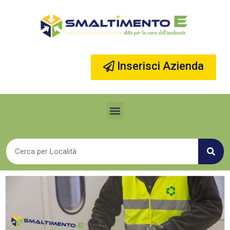
Vai
al
contenuto
Inserisci Azienda