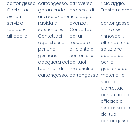
cartongesso.
cartongesso,
attraverso
riciclaggio.
Contattaci
garantendo
processi di
Trasformiamo
per un
una soluzione
riciclaggio
il
servizio
rapida e
avanzati.
cartongesso
rapido e
sostenibile.
Contattaci
in risorse
affidabile.
Contattaci
per un
rinnovabili,
oggi stesso
recupero
offrendo una
per una
efficiente e
soluzione
gestione
sostenibile
ecologica
adeguata dei
dei tuoi
per la
tuoi rifiuti di
materiali di
gestione dei
cartongesso.
cartongesso.
materiali di
scarto.
Contattaci
per un riciclo
efficace e
responsabile
del tuo
cartongesso