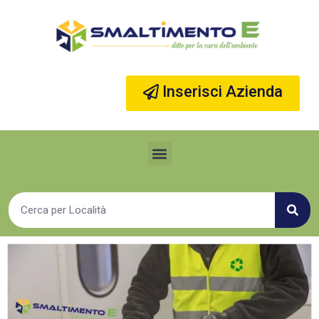
Vai
al
contenuto
Inserisci Azienda