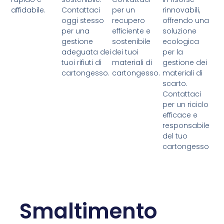
affidabile.
Contattaci
per un
rinnovabili,
oggi stesso
recupero
offrendo una
per una
efficiente e
soluzione
gestione
sostenibile
ecologica
adeguata dei
dei tuoi
per la
tuoi rifiuti di
materiali di
gestione dei
cartongesso.
cartongesso.
materiali di
scarto.
Contattaci
per un riciclo
efficace e
responsabile
del tuo
cartongesso
Smaltimento