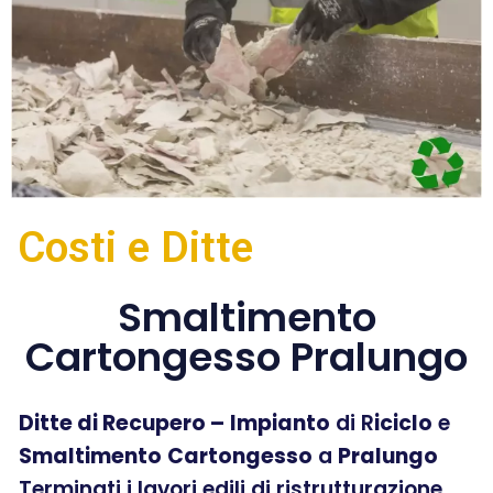
Costi e Ditte
Smaltimento
Cartongesso Pralungo
Ditte di Recupero –
Impianto
di R
iciclo
e
Smaltimento
Cartongesso
a
Pralungo
Terminati i lavori edili di ristrutturazione