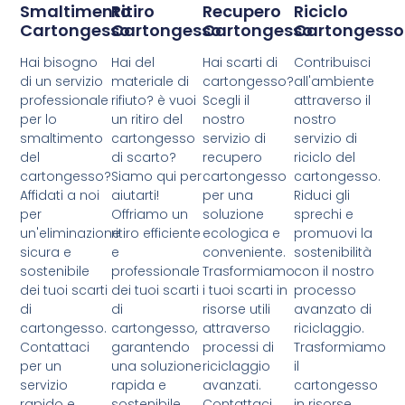
Smaltimento
Ritiro
Recupero
Riciclo
Cartongesso
Cartongesso
Cartongesso
Cartongesso
Hai bisogno
Hai del
Hai scarti di
Contribuisci
di un servizio
materiale di
cartongesso?
all'ambiente
professionale
rifiuto? è vuoi
Scegli il
attraverso il
per lo
un ritiro del
nostro
nostro
smaltimento
cartongesso
servizio di
servizio di
del
di scarto?
recupero
riciclo del
cartongesso?
Siamo qui per
cartongesso
cartongesso.
Affidati a noi
aiutarti!
per una
Riduci gli
per
Offriamo un
soluzione
sprechi e
un'eliminazione
ritiro efficiente
ecologica e
promuovi la
sicura e
e
conveniente.
sostenibilità
sostenibile
professionale
Trasformiamo
con il nostro
dei tuoi scarti
dei tuoi scarti
i tuoi scarti in
processo
di
di
risorse utili
avanzato di
cartongesso.
cartongesso,
attraverso
riciclaggio.
Contattaci
garantendo
processi di
Trasformiamo
per un
una soluzione
riciclaggio
il
servizio
rapida e
avanzati.
cartongesso
rapido e
sostenibile.
Contattaci
in risorse