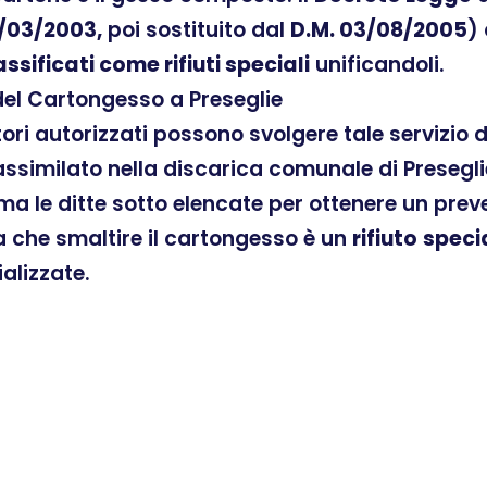
/03/2003,
poi sostituito dal
D.M. 03/08/2005
)
assificati come rifiuti speciali
unificandoli.
del Cartongesso a Preseglie
atori autorizzati possono svolgere tale servizio
similato nella discarica comunale di Preseglie
ama le ditte sotto elencate per ottenere un pre
ra che smaltire il cartongesso è un
rifiuto
speci
ializzate.