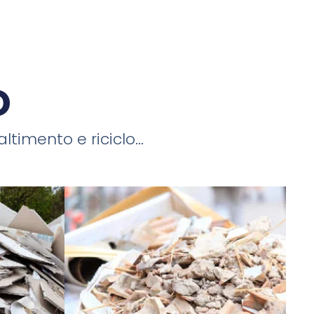
o
timento e riciclo...