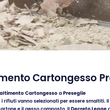
mento Cartongesso Pr
altimento
Cartongesso
a
Preseglie
ti i rifiuti vanno selezionati per essere smaltiti.
 cartone e il gesso composto. Il
Decreto Legge
d