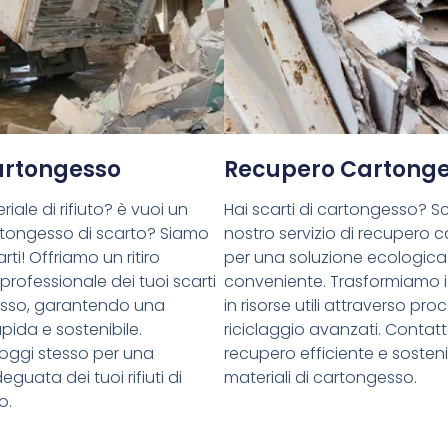
Cartongesso
Recupero Cartong
riale di rifiuto? è vuoi un
Hai scarti di cartongesso? Sce
cartongesso di scarto? Siamo
nostro servizio di recupero 
rti! Offriamo un ritiro
per una soluzione ecologica
 professionale dei tuoi scarti
conveniente. Trasformiamo i 
esso, garantendo una
in risorse utili attraverso proc
pida e sostenibile.
riciclaggio avanzati. Contatt
oggi stesso per una
recupero efficiente e sostenib
guata dei tuoi rifiuti di
materiali di cartongesso.
o.