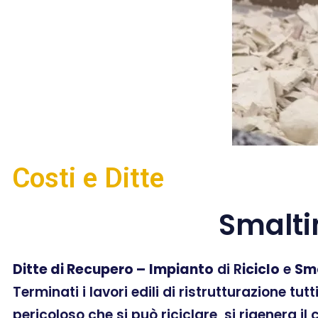
Costi e Ditte
Smalti
Ditte di Recupero –
Impianto
di R
iciclo
e
Sm
Terminati i lavori edili di ristrutturazione tut
pericoloso che si può riciclare, si rigenera il