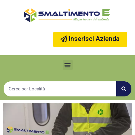
Vai
al
contenuto
Inserisci Azienda