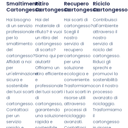
Smaltimento
Ritiro
Recupero
Riciclo
Cartongesso
Cartongesso
Cartongesso
Cartongesso
Hai bisogno
Hai del
Hai scarti di
Contribuisci
di un servizio
materiale di
cartongesso?
all'ambiente
professionale
rifiuto? è vuoi
Scegli il
attraverso il
per lo
un ritiro del
nostro
nostro
smaltimento
cartongesso
servizio di
servizio di
del
di scarto?
recupero
riciclo del
cartongesso?
Siamo qui per
cartongesso
cartongesso.
Affidati a noi
aiutarti!
per una
Riduci gli
per
Offriamo un
soluzione
sprechi e
un'eliminazione
ritiro efficiente
ecologica e
promuovi la
sicura e
e
conveniente.
sostenibilità
sostenibile
professionale
Trasformiamo
con il nostro
dei tuoi scarti
dei tuoi scarti
i tuoi scarti in
processo
di
di
risorse utili
avanzato di
cartongesso.
cartongesso,
attraverso
riciclaggio.
Contattaci
garantendo
processi di
Trasformiamo
per un
una soluzione
riciclaggio
il
servizio
rapida e
avanzati.
cartongesso
rapido e
sostenibile.
Contattaci
in risorse