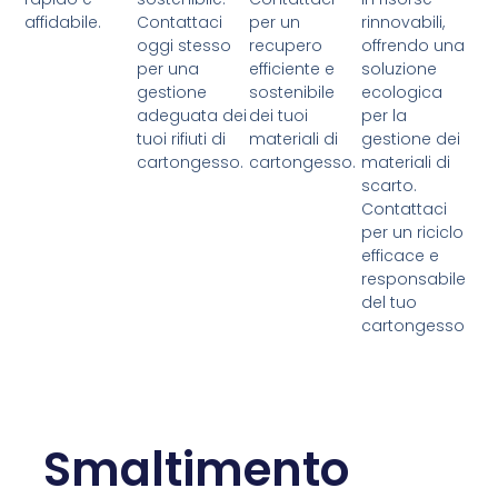
affidabile.
Contattaci
per un
rinnovabili,
oggi stesso
recupero
offrendo una
per una
efficiente e
soluzione
gestione
sostenibile
ecologica
adeguata dei
dei tuoi
per la
tuoi rifiuti di
materiali di
gestione dei
cartongesso.
cartongesso.
materiali di
scarto.
Contattaci
per un riciclo
efficace e
responsabile
del tuo
cartongesso
Smaltimento