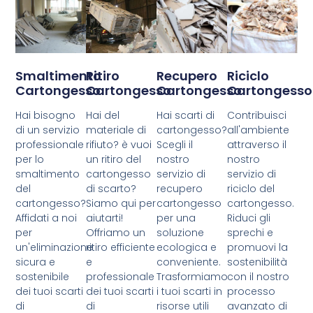
Smaltimento
Ritiro
Recupero
Riciclo
Cartongesso
Cartongesso
Cartongesso
Cartongesso
Hai bisogno
Hai del
Hai scarti di
Contribuisci
di un servizio
materiale di
cartongesso?
all'ambiente
professionale
rifiuto? è vuoi
Scegli il
attraverso il
per lo
un ritiro del
nostro
nostro
smaltimento
cartongesso
servizio di
servizio di
del
di scarto?
recupero
riciclo del
cartongesso?
Siamo qui per
cartongesso
cartongesso.
Affidati a noi
aiutarti!
per una
Riduci gli
per
Offriamo un
soluzione
sprechi e
un'eliminazione
ritiro efficiente
ecologica e
promuovi la
sicura e
e
conveniente.
sostenibilità
sostenibile
professionale
Trasformiamo
con il nostro
dei tuoi scarti
dei tuoi scarti
i tuoi scarti in
processo
di
di
risorse utili
avanzato di