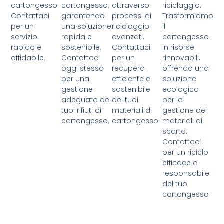
cartongesso.
cartongesso,
attraverso
riciclaggio.
Contattaci
garantendo
processi di
Trasformiamo
per un
una soluzione
riciclaggio
il
servizio
rapida e
avanzati.
cartongesso
rapido e
sostenibile.
Contattaci
in risorse
affidabile.
Contattaci
per un
rinnovabili,
oggi stesso
recupero
offrendo una
per una
efficiente e
soluzione
gestione
sostenibile
ecologica
adeguata dei
dei tuoi
per la
tuoi rifiuti di
materiali di
gestione dei
cartongesso.
cartongesso.
materiali di
scarto.
Contattaci
per un riciclo
efficace e
responsabile
del tuo
cartongesso