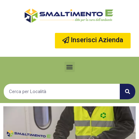
Vai
al
contenuto
Inserisci Azienda