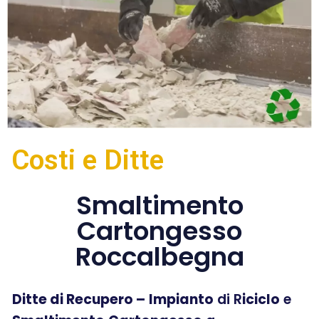
Costi e Ditte
Smaltimento
Cartongesso
Roccalbegna
Ditte di Recupero –
Impianto
di R
iciclo
e