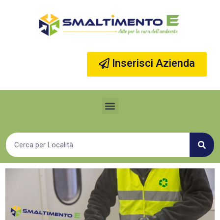
Vai
al
contenuto
Inserisci Azienda