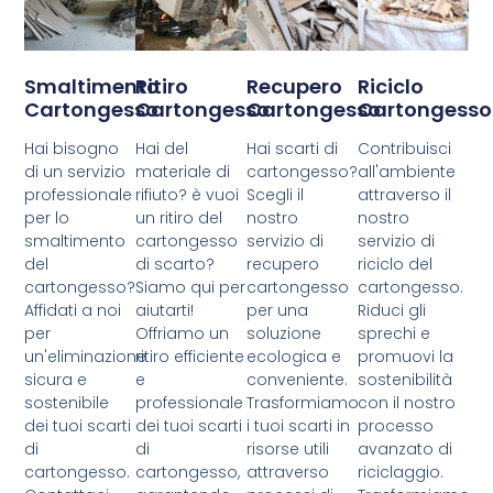
Smaltimento
Ritiro
Recupero
Riciclo
Cartongesso
Cartongesso
Cartongesso
Cartongesso
Hai bisogno
Hai del
Hai scarti di
Contribuisci
di un servizio
materiale di
cartongesso?
all'ambiente
professionale
rifiuto? è vuoi
Scegli il
attraverso il
per lo
un ritiro del
nostro
nostro
smaltimento
cartongesso
servizio di
servizio di
del
di scarto?
recupero
riciclo del
cartongesso?
Siamo qui per
cartongesso
cartongesso.
Affidati a noi
aiutarti!
per una
Riduci gli
per
Offriamo un
soluzione
sprechi e
un'eliminazione
ritiro efficiente
ecologica e
promuovi la
sicura e
e
conveniente.
sostenibilità
sostenibile
professionale
Trasformiamo
con il nostro
dei tuoi scarti
dei tuoi scarti
i tuoi scarti in
processo
di
di
risorse utili
avanzato di
cartongesso.
cartongesso,
attraverso
riciclaggio.