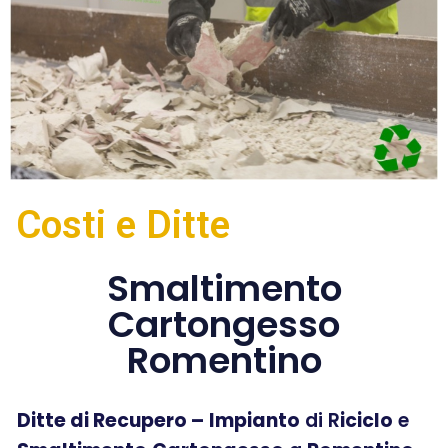
Costi e Ditte
Smaltimento
Cartongesso
Romentino
Ditte di Recupero –
Impianto
di R
iciclo
e