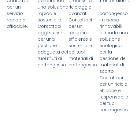
Contattaci
garantendo
processi di
Trasformiamo
per un
una soluzione
riciclaggio
il
servizio
rapida e
avanzati.
cartongesso
rapido e
sostenibile.
Contattaci
in risorse
affidabile.
Contattaci
per un
rinnovabili,
oggi stesso
recupero
offrendo una
per una
efficiente e
soluzione
gestione
sostenibile
ecologica
adeguata dei
dei tuoi
per la
tuoi rifiuti di
materiali di
gestione dei
cartongesso.
cartongesso.
materiali di
scarto.
Contattaci
per un riciclo
efficace e
responsabile
del tuo
cartongesso