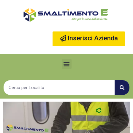
Vai
al
contenuto
Inserisci Azienda