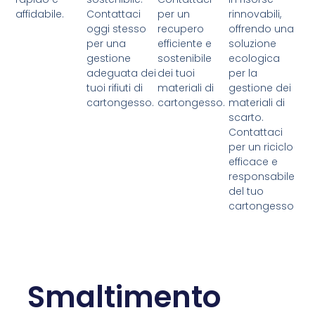
affidabile.
Contattaci
per un
rinnovabili,
oggi stesso
recupero
offrendo una
per una
efficiente e
soluzione
gestione
sostenibile
ecologica
adeguata dei
dei tuoi
per la
tuoi rifiuti di
materiali di
gestione dei
cartongesso.
cartongesso.
materiali di
scarto.
Contattaci
per un riciclo
efficace e
responsabile
del tuo
cartongesso
Smaltimento