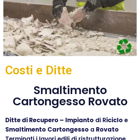
Costi e Ditte
Smaltimento
Cartongesso Rovato
Ditte di Recupero –
Impianto
di R
iciclo
e
Smaltimento
Cartongesso
a
Rovato
Terminati i lavori edili di ristrutturazione