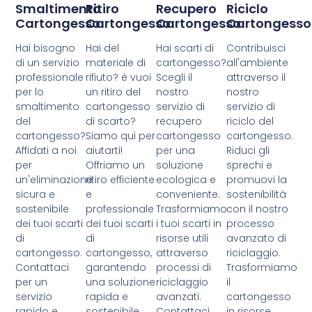
Smaltimento
Ritiro
Recupero
Riciclo
Cartongesso
Cartongesso
Cartongesso
Cartongesso
Hai bisogno
Hai del
Hai scarti di
Contribuisci
di un servizio
materiale di
cartongesso?
all'ambiente
professionale
rifiuto? è vuoi
Scegli il
attraverso il
per lo
un ritiro del
nostro
nostro
smaltimento
cartongesso
servizio di
servizio di
del
di scarto?
recupero
riciclo del
cartongesso?
Siamo qui per
cartongesso
cartongesso.
Affidati a noi
aiutarti!
per una
Riduci gli
per
Offriamo un
soluzione
sprechi e
un'eliminazione
ritiro efficiente
ecologica e
promuovi la
sicura e
e
conveniente.
sostenibilità
sostenibile
professionale
Trasformiamo
con il nostro
dei tuoi scarti
dei tuoi scarti
i tuoi scarti in
processo
di
di
risorse utili
avanzato di
cartongesso.
cartongesso,
attraverso
riciclaggio.
Contattaci
garantendo
processi di
Trasformiamo
per un
una soluzione
riciclaggio
il
servizio
rapida e
avanzati.
cartongesso
rapido e
sostenibile.
Contattaci
in risorse