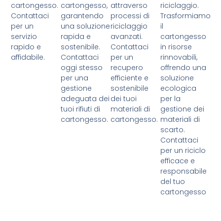
cartongesso.
cartongesso,
attraverso
riciclaggio.
Contattaci
garantendo
processi di
Trasformiamo
per un
una soluzione
riciclaggio
il
servizio
rapida e
avanzati.
cartongesso
rapido e
sostenibile.
Contattaci
in risorse
affidabile.
Contattaci
per un
rinnovabili,
oggi stesso
recupero
offrendo una
per una
efficiente e
soluzione
gestione
sostenibile
ecologica
adeguata dei
dei tuoi
per la
tuoi rifiuti di
materiali di
gestione dei
cartongesso.
cartongesso.
materiali di
scarto.
Contattaci
per un riciclo
efficace e
responsabile
del tuo
cartongesso