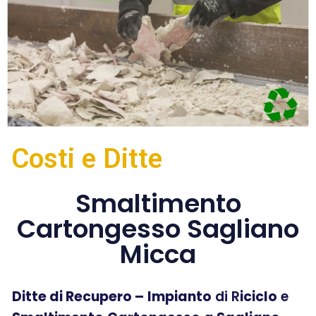
Costi e Ditte
Smaltimento
Cartongesso Sagliano
Micca
Ditte di Recupero –
Impianto
di R
iciclo
e