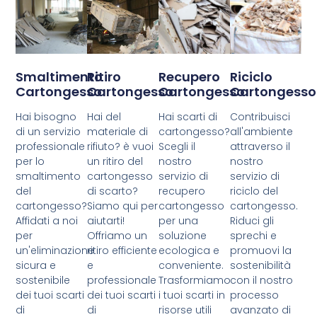
Smaltimento
Ritiro
Recupero
Riciclo
Cartongesso
Cartongesso
Cartongesso
Cartongesso
Hai bisogno
Hai del
Hai scarti di
Contribuisci
di un servizio
materiale di
cartongesso?
all'ambiente
professionale
rifiuto? è vuoi
Scegli il
attraverso il
per lo
un ritiro del
nostro
nostro
smaltimento
cartongesso
servizio di
servizio di
del
di scarto?
recupero
riciclo del
cartongesso?
Siamo qui per
cartongesso
cartongesso.
Affidati a noi
aiutarti!
per una
Riduci gli
per
Offriamo un
soluzione
sprechi e
un'eliminazione
ritiro efficiente
ecologica e
promuovi la
sicura e
e
conveniente.
sostenibilità
sostenibile
professionale
Trasformiamo
con il nostro
dei tuoi scarti
dei tuoi scarti
i tuoi scarti in
processo
di
di
risorse utili
avanzato di