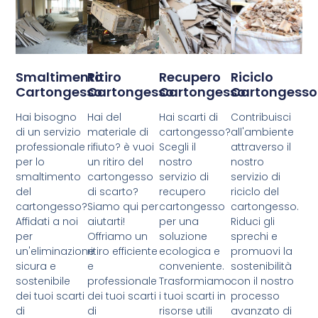
Smaltimento
Ritiro
Recupero
Riciclo
Cartongesso
Cartongesso
Cartongesso
Cartongesso
Hai bisogno
Hai del
Hai scarti di
Contribuisci
di un servizio
materiale di
cartongesso?
all'ambiente
professionale
rifiuto? è vuoi
Scegli il
attraverso il
per lo
un ritiro del
nostro
nostro
smaltimento
cartongesso
servizio di
servizio di
del
di scarto?
recupero
riciclo del
cartongesso?
Siamo qui per
cartongesso
cartongesso.
Affidati a noi
aiutarti!
per una
Riduci gli
per
Offriamo un
soluzione
sprechi e
un'eliminazione
ritiro efficiente
ecologica e
promuovi la
sicura e
e
conveniente.
sostenibilità
sostenibile
professionale
Trasformiamo
con il nostro
dei tuoi scarti
dei tuoi scarti
i tuoi scarti in
processo
di
di
risorse utili
avanzato di