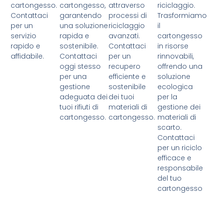
cartongesso.
cartongesso,
attraverso
riciclaggio.
Contattaci
garantendo
processi di
Trasformiamo
per un
una soluzione
riciclaggio
il
servizio
rapida e
avanzati.
cartongesso
rapido e
sostenibile.
Contattaci
in risorse
affidabile.
Contattaci
per un
rinnovabili,
oggi stesso
recupero
offrendo una
per una
efficiente e
soluzione
gestione
sostenibile
ecologica
adeguata dei
dei tuoi
per la
tuoi rifiuti di
materiali di
gestione dei
cartongesso.
cartongesso.
materiali di
scarto.
Contattaci
per un riciclo
efficace e
responsabile
del tuo
cartongesso