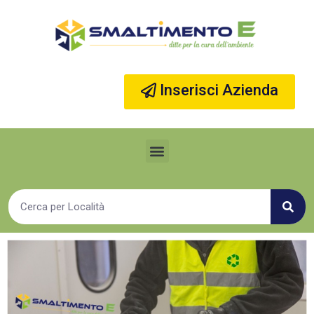
Vai
al
contenuto
Inserisci Azienda