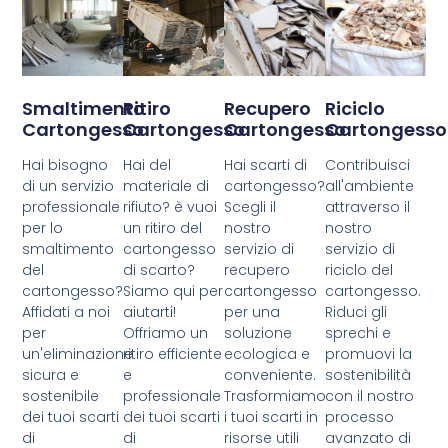
Smaltimento
Ritiro
Recupero
Riciclo
Cartongesso
Cartongesso
Cartongesso
Cartongesso
Hai bisogno
Hai del
Hai scarti di
Contribuisci
di un servizio
materiale di
cartongesso?
all'ambiente
professionale
rifiuto? è vuoi
Scegli il
attraverso il
per lo
un ritiro del
nostro
nostro
smaltimento
cartongesso
servizio di
servizio di
del
di scarto?
recupero
riciclo del
cartongesso?
Siamo qui per
cartongesso
cartongesso.
Affidati a noi
aiutarti!
per una
Riduci gli
per
Offriamo un
soluzione
sprechi e
un'eliminazione
ritiro efficiente
ecologica e
promuovi la
sicura e
e
conveniente.
sostenibilità
sostenibile
professionale
Trasformiamo
con il nostro
dei tuoi scarti
dei tuoi scarti
i tuoi scarti in
processo
di
di
risorse utili
avanzato di