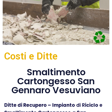
Costi e Ditte
Smaltimento
Cartongesso San
Gennaro Vesuviano
Ditte di Recupero –
Impianto
di R
iciclo
e