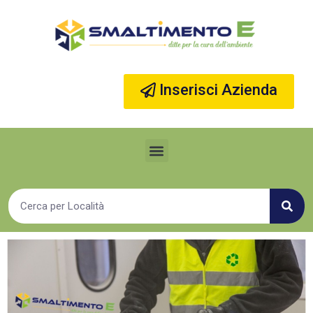
Vai
al
contenuto
Inserisci Azienda