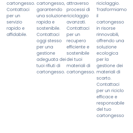
cartongesso.
cartongesso,
attraverso
riciclaggio.
Contattaci
garantendo
processi di
Trasformiamo
per un
una soluzione
riciclaggio
il
servizio
rapida e
avanzati.
cartongesso
rapido e
sostenibile.
Contattaci
in risorse
affidabile.
Contattaci
per un
rinnovabili,
oggi stesso
recupero
offrendo una
per una
efficiente e
soluzione
gestione
sostenibile
ecologica
adeguata dei
dei tuoi
per la
tuoi rifiuti di
materiali di
gestione dei
cartongesso.
cartongesso.
materiali di
scarto.
Contattaci
per un riciclo
efficace e
responsabile
del tuo
cartongesso