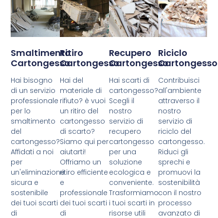
Smaltimento
Ritiro
Recupero
Riciclo
Cartongesso
Cartongesso
Cartongesso
Cartongesso
Hai bisogno
Hai del
Hai scarti di
Contribuisci
di un servizio
materiale di
cartongesso?
all'ambiente
professionale
rifiuto? è vuoi
Scegli il
attraverso il
per lo
un ritiro del
nostro
nostro
smaltimento
cartongesso
servizio di
servizio di
del
di scarto?
recupero
riciclo del
cartongesso?
Siamo qui per
cartongesso
cartongesso.
Affidati a noi
aiutarti!
per una
Riduci gli
per
Offriamo un
soluzione
sprechi e
un'eliminazione
ritiro efficiente
ecologica e
promuovi la
sicura e
e
conveniente.
sostenibilità
sostenibile
professionale
Trasformiamo
con il nostro
dei tuoi scarti
dei tuoi scarti
i tuoi scarti in
processo
di
di
risorse utili
avanzato di