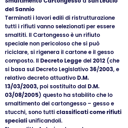
Smaltimento
Cartongesso
a
San Leucio
del Sannio
Terminati i lavori edili di ristrutturazione
tutti i rifiuti vanno selezionati per essere
smaltiti. Il Cartongesso è un rifiuto
speciale non pericoloso che si può
riciclare, si rigenera il cartone e il gesso
composto. Il
Decreto Legge
del
2012
(che
si basa sul Decreto Legislativo
36
/
2003
, e
relativo decreto attuativo
D.M.
13/03/2003,
poi sostituito dal
D.M.
03/08/2005
) questo ha stabilito che lo
smaltimento del cartongesso – gesso e
stucchi, sono tutti
classificati come rifiuti
speciali
unificandoli.