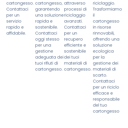
cartongesso.
cartongesso,
attraverso
riciclaggio.
Contattaci
garantendo
processi di
Trasformiamo
per un
una soluzione
riciclaggio
il
servizio
rapida e
avanzati.
cartongesso
rapido e
sostenibile.
Contattaci
in risorse
affidabile.
Contattaci
per un
rinnovabili,
oggi stesso
recupero
offrendo una
per una
efficiente e
soluzione
gestione
sostenibile
ecologica
adeguata dei
dei tuoi
per la
tuoi rifiuti di
materiali di
gestione dei
cartongesso.
cartongesso.
materiali di
scarto.
Contattaci
per un riciclo
efficace e
responsabile
del tuo
cartongesso