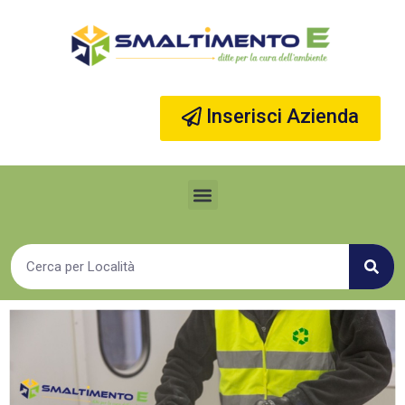
Vai
al
contenuto
Inserisci Azienda