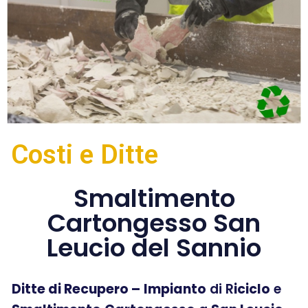
Costi e Ditte
Smaltimento
Cartongesso San
Leucio del Sannio
Ditte di Recupero –
Impianto
di R
iciclo
e