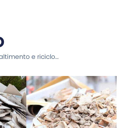
o
timento e riciclo...