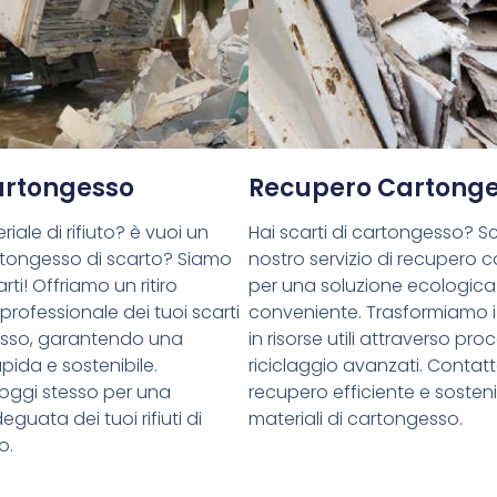
Cartongesso
Recupero Cartong
riale di rifiuto? è vuoi un
Hai scarti di cartongesso? Sce
cartongesso di scarto? Siamo
nostro servizio di recupero 
rti! Offriamo un ritiro
per una soluzione ecologica
 professionale dei tuoi scarti
conveniente. Trasformiamo i 
esso, garantendo una
in risorse utili attraverso proc
pida e sostenibile.
riciclaggio avanzati. Contatt
oggi stesso per una
recupero efficiente e sostenib
guata dei tuoi rifiuti di
materiali di cartongesso.
o.