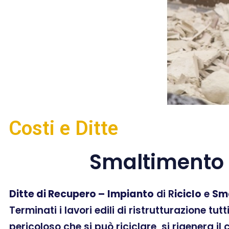
Costi e Ditte
Smaltimento 
Ditte di Recupero –
Impianto
di R
iciclo
e
Sm
Terminati i lavori edili di ristrutturazione tut
pericoloso che si può riciclare, si rigenera il