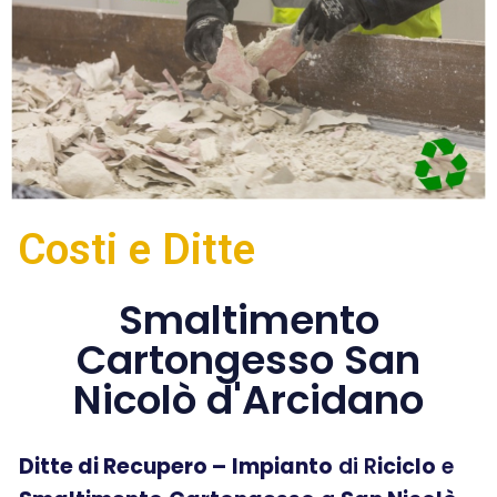
Costi e Ditte
Smaltimento
Cartongesso San
Nicolò d'Arcidano
Ditte di Recupero –
Impianto
di R
iciclo
e