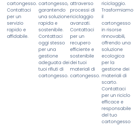
cartongesso.
cartongesso,
attraverso
riciclaggio.
Contattaci
garantendo
processi di
Trasformiamo
per un
una soluzione
riciclaggio
il
servizio
rapida e
avanzati.
cartongesso
rapido e
sostenibile.
Contattaci
in risorse
affidabile.
Contattaci
per un
rinnovabili,
oggi stesso
recupero
offrendo una
per una
efficiente e
soluzione
gestione
sostenibile
ecologica
adeguata dei
dei tuoi
per la
tuoi rifiuti di
materiali di
gestione dei
cartongesso.
cartongesso.
materiali di
scarto.
Contattaci
per un riciclo
efficace e
responsabile
del tuo
cartongesso