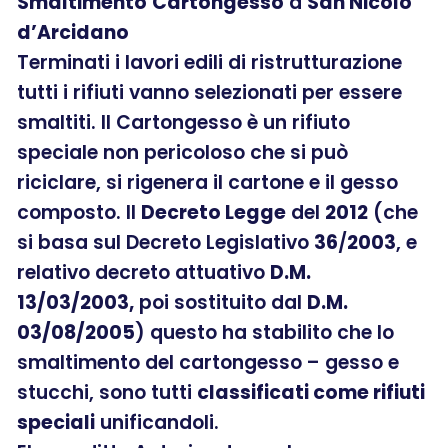
Smaltimento
Cartongesso
a
San Nicolò
d’Arcidano
Terminati i lavori edili di ristrutturazione
tutti i rifiuti vanno selezionati per essere
smaltiti. Il Cartongesso è un rifiuto
speciale non pericoloso che si può
riciclare, si rigenera il cartone e il gesso
composto. Il
Decreto Legge
del
2012
(che
si basa sul Decreto Legislativo
36
/
2003
, e
relativo decreto attuativo
D.M.
13/03/2003,
poi sostituito dal
D.M.
03/08/2005
) questo ha stabilito che lo
smaltimento del cartongesso – gesso e
stucchi, sono tutti
classificati come rifiuti
speciali
unificandoli.