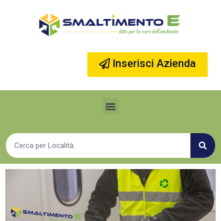
Vai
al
contenuto
Inserisci Azienda