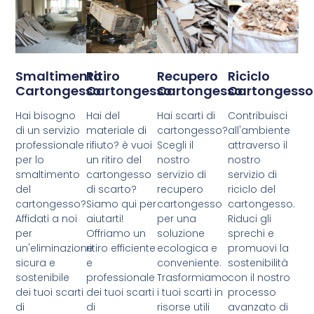
Smaltimento
Ritiro
Recupero
Riciclo
Cartongesso
Cartongesso
Cartongesso
Cartongesso
Hai bisogno
Hai del
Hai scarti di
Contribuisci
di un servizio
materiale di
cartongesso?
all'ambiente
professionale
rifiuto? è vuoi
Scegli il
attraverso il
per lo
un ritiro del
nostro
nostro
smaltimento
cartongesso
servizio di
servizio di
del
di scarto?
recupero
riciclo del
cartongesso?
Siamo qui per
cartongesso
cartongesso.
Affidati a noi
aiutarti!
per una
Riduci gli
per
Offriamo un
soluzione
sprechi e
un'eliminazione
ritiro efficiente
ecologica e
promuovi la
sicura e
e
conveniente.
sostenibilità
sostenibile
professionale
Trasformiamo
con il nostro
dei tuoi scarti
dei tuoi scarti
i tuoi scarti in
processo
di
di
risorse utili
avanzato di