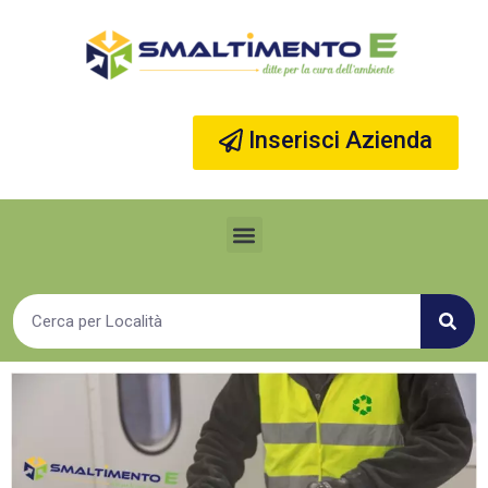
Vai
al
contenuto
Inserisci Azienda