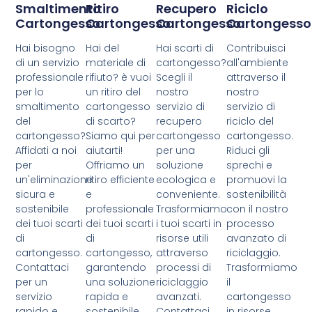
Smaltimento
Ritiro
Recupero
Riciclo
Cartongesso
Cartongesso
Cartongesso
Cartongesso
Hai bisogno
Hai del
Hai scarti di
Contribuisci
di un servizio
materiale di
cartongesso?
all'ambiente
professionale
rifiuto? è vuoi
Scegli il
attraverso il
per lo
un ritiro del
nostro
nostro
smaltimento
cartongesso
servizio di
servizio di
del
di scarto?
recupero
riciclo del
cartongesso?
Siamo qui per
cartongesso
cartongesso.
Affidati a noi
aiutarti!
per una
Riduci gli
per
Offriamo un
soluzione
sprechi e
un'eliminazione
ritiro efficiente
ecologica e
promuovi la
sicura e
e
conveniente.
sostenibilità
sostenibile
professionale
Trasformiamo
con il nostro
dei tuoi scarti
dei tuoi scarti
i tuoi scarti in
processo
di
di
risorse utili
avanzato di
cartongesso.
cartongesso,
attraverso
riciclaggio.
Contattaci
garantendo
processi di
Trasformiamo
per un
una soluzione
riciclaggio
il
servizio
rapida e
avanzati.
cartongesso
rapido e
sostenibile.
Contattaci
in risorse