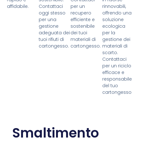
affidabile.
Contattaci
per un
rinnovabili,
oggi stesso
recupero
offrendo una
per una
efficiente e
soluzione
gestione
sostenibile
ecologica
adeguata dei
dei tuoi
per la
tuoi rifiuti di
materiali di
gestione dei
cartongesso.
cartongesso.
materiali di
scarto.
Contattaci
per un riciclo
efficace e
responsabile
del tuo
cartongesso
Smaltimento