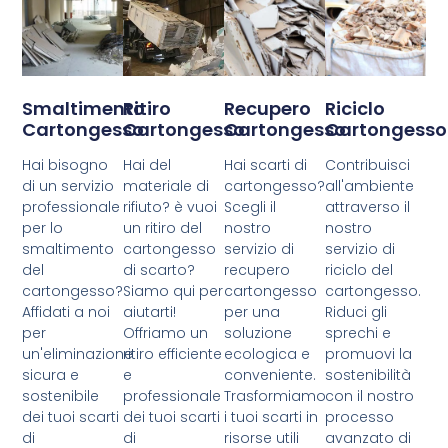
Smaltimento
Ritiro
Recupero
Riciclo
Cartongesso
Cartongesso
Cartongesso
Cartongesso
Hai bisogno
Hai del
Hai scarti di
Contribuisci
di un servizio
materiale di
cartongesso?
all'ambiente
professionale
rifiuto? è vuoi
Scegli il
attraverso il
per lo
un ritiro del
nostro
nostro
smaltimento
cartongesso
servizio di
servizio di
del
di scarto?
recupero
riciclo del
cartongesso?
Siamo qui per
cartongesso
cartongesso.
Affidati a noi
aiutarti!
per una
Riduci gli
per
Offriamo un
soluzione
sprechi e
un'eliminazione
ritiro efficiente
ecologica e
promuovi la
sicura e
e
conveniente.
sostenibilità
sostenibile
professionale
Trasformiamo
con il nostro
dei tuoi scarti
dei tuoi scarti
i tuoi scarti in
processo
di
di
risorse utili
avanzato di