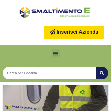
Vai
al
contenuto
Inserisci Azienda