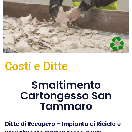
Costi e Ditte
Smaltimento
Cartongesso San
Tammaro
Ditte di Recupero –
Impianto
di R
iciclo
e