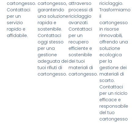
cartongesso.
cartongesso,
attraverso
riciclaggio.
Contattaci
garantendo
processi di
Trasformiamo
per un
una soluzione
riciclaggio
il
servizio
rapida e
avanzati.
cartongesso
rapido e
sostenibile.
Contattaci
in risorse
affidabile.
Contattaci
per un
rinnovabili,
oggi stesso
recupero
offrendo una
per una
efficiente e
soluzione
gestione
sostenibile
ecologica
adeguata dei
dei tuoi
per la
tuoi rifiuti di
materiali di
gestione dei
cartongesso.
cartongesso.
materiali di
scarto.
Contattaci
per un riciclo
efficace e
responsabile
del tuo
cartongesso