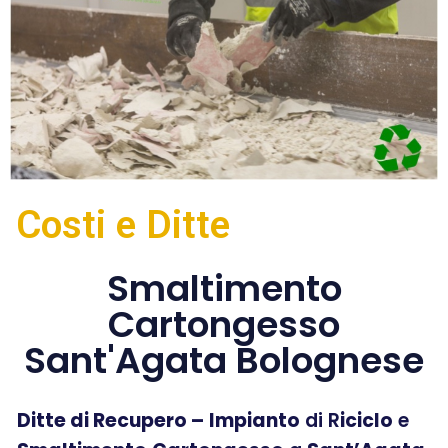
Costi e Ditte
Smaltimento
Cartongesso
Sant'Agata Bolognese
Ditte di Recupero –
Impianto
di R
iciclo
e