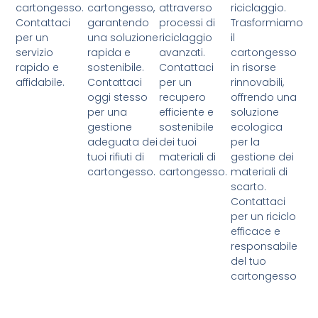
cartongesso.
cartongesso,
attraverso
riciclaggio.
Contattaci
garantendo
processi di
Trasformiamo
per un
una soluzione
riciclaggio
il
servizio
rapida e
avanzati.
cartongesso
rapido e
sostenibile.
Contattaci
in risorse
affidabile.
Contattaci
per un
rinnovabili,
oggi stesso
recupero
offrendo una
per una
efficiente e
soluzione
gestione
sostenibile
ecologica
adeguata dei
dei tuoi
per la
tuoi rifiuti di
materiali di
gestione dei
cartongesso.
cartongesso.
materiali di
scarto.
Contattaci
per un riciclo
efficace e
responsabile
del tuo
cartongesso