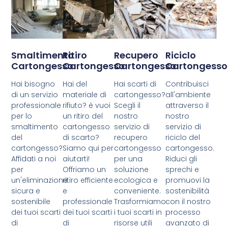
Smaltimento
Ritiro
Recupero
Riciclo
Cartongesso
Cartongesso
Cartongesso
Cartongesso
Hai bisogno
Hai del
Hai scarti di
Contribuisci
di un servizio
materiale di
cartongesso?
all'ambiente
professionale
rifiuto? è vuoi
Scegli il
attraverso il
per lo
un ritiro del
nostro
nostro
smaltimento
cartongesso
servizio di
servizio di
del
di scarto?
recupero
riciclo del
cartongesso?
Siamo qui per
cartongesso
cartongesso.
Affidati a noi
aiutarti!
per una
Riduci gli
per
Offriamo un
soluzione
sprechi e
un'eliminazione
ritiro efficiente
ecologica e
promuovi la
sicura e
e
conveniente.
sostenibilità
sostenibile
professionale
Trasformiamo
con il nostro
dei tuoi scarti
dei tuoi scarti
i tuoi scarti in
processo
di
di
risorse utili
avanzato di