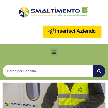
Vai
al
contenuto
Inserisci Azienda