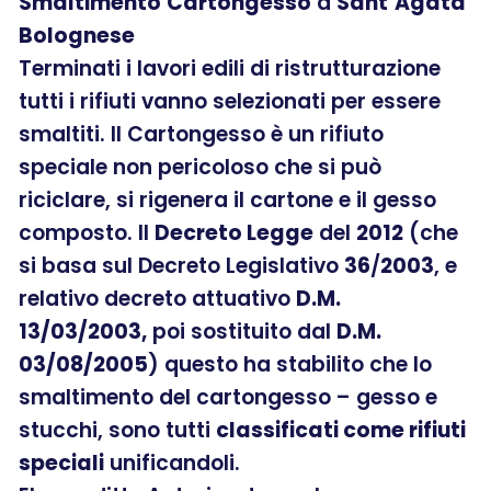
Smaltimento
Cartongesso
a
Sant’Agata
Bolognese
Terminati i lavori edili di ristrutturazione
tutti i rifiuti vanno selezionati per essere
smaltiti. Il Cartongesso è un rifiuto
speciale non pericoloso che si può
riciclare, si rigenera il cartone e il gesso
composto. Il
Decreto Legge
del
2012
(che
si basa sul Decreto Legislativo
36
/
2003
, e
relativo decreto attuativo
D.M.
13/03/2003,
poi sostituito dal
D.M.
03/08/2005
) questo ha stabilito che lo
smaltimento del cartongesso – gesso e
stucchi, sono tutti
classificati come rifiuti
speciali
unificandoli.