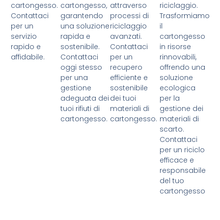
cartongesso.
cartongesso,
attraverso
riciclaggio.
Contattaci
garantendo
processi di
Trasformiamo
per un
una soluzione
riciclaggio
il
servizio
rapida e
avanzati.
cartongesso
rapido e
sostenibile.
Contattaci
in risorse
affidabile.
Contattaci
per un
rinnovabili,
oggi stesso
recupero
offrendo una
per una
efficiente e
soluzione
gestione
sostenibile
ecologica
adeguata dei
dei tuoi
per la
tuoi rifiuti di
materiali di
gestione dei
cartongesso.
cartongesso.
materiali di
scarto.
Contattaci
per un riciclo
efficace e
responsabile
del tuo
cartongesso