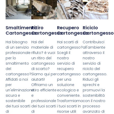
Smaltimento
Ritiro
Recupero
Riciclo
Cartongesso
Cartongesso
Cartongesso
Cartongesso
Hai bisogno
Hai del
Hai scarti di
Contribuisci
di un servizio
materiale di
cartongesso?
all'ambiente
professionale
rifiuto? è vuoi
Scegli il
attraverso il
per lo
un ritiro del
nostro
nostro
smaltimento
cartongesso
servizio di
servizio di
del
di scarto?
recupero
riciclo del
cartongesso?
Siamo qui per
cartongesso
cartongesso.
Affidati a noi
aiutarti!
per una
Riduci gli
per
Offriamo un
soluzione
sprechi e
un'eliminazione
ritiro efficiente
ecologica e
promuovi la
sicura e
e
conveniente.
sostenibilità
sostenibile
professionale
Trasformiamo
con il nostro
dei tuoi scarti
dei tuoi scarti
i tuoi scarti in
processo
di
di
risorse utili
avanzato di