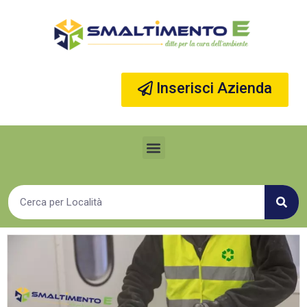
Vai
al
contenuto
Inserisci Azienda