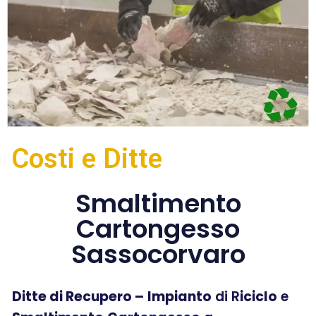
Costi e Ditte
Smaltimento
Cartongesso
Sassocorvaro
Ditte di Recupero –
Impianto
di R
iciclo
e