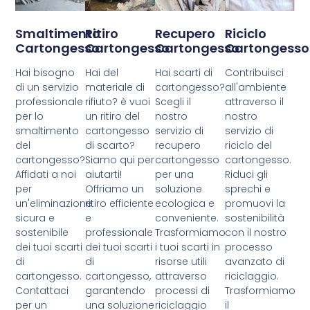
Smaltimento
Ritiro
Recupero
Riciclo
Cartongesso
Cartongesso
Cartongesso
Cartongesso
Hai bisogno
Hai del
Hai scarti di
Contribuisci
di un servizio
materiale di
cartongesso?
all'ambiente
professionale
rifiuto? è vuoi
Scegli il
attraverso il
per lo
un ritiro del
nostro
nostro
smaltimento
cartongesso
servizio di
servizio di
del
di scarto?
recupero
riciclo del
cartongesso?
Siamo qui per
cartongesso
cartongesso.
Affidati a noi
aiutarti!
per una
Riduci gli
per
Offriamo un
soluzione
sprechi e
un'eliminazione
ritiro efficiente
ecologica e
promuovi la
sicura e
e
conveniente.
sostenibilità
sostenibile
professionale
Trasformiamo
con il nostro
dei tuoi scarti
dei tuoi scarti
i tuoi scarti in
processo
di
di
risorse utili
avanzato di
cartongesso.
cartongesso,
attraverso
riciclaggio.
Contattaci
garantendo
processi di
Trasformiamo
per un
una soluzione
riciclaggio
il