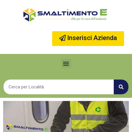
Vai
al
contenuto
Inserisci Azienda