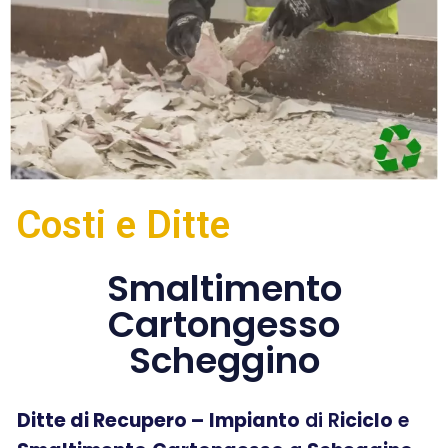
Costi e Ditte
Smaltimento
Cartongesso
Scheggino
Ditte di Recupero –
Impianto
di R
iciclo
e