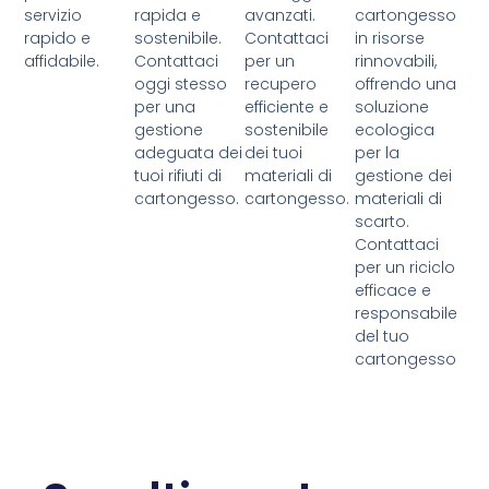
servizio
rapida e
avanzati.
cartongesso
rapido e
sostenibile.
Contattaci
in risorse
affidabile.
Contattaci
per un
rinnovabili,
oggi stesso
recupero
offrendo una
per una
efficiente e
soluzione
gestione
sostenibile
ecologica
adeguata dei
dei tuoi
per la
tuoi rifiuti di
materiali di
gestione dei
cartongesso.
cartongesso.
materiali di
scarto.
Contattaci
per un riciclo
efficace e
responsabile
del tuo
cartongesso