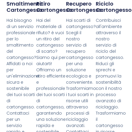
Smaltimento
Ritiro
Recupero
Riciclo
Cartongesso
Cartongesso
Cartongesso
Cartongesso
Hai bisogno
Hai del
Hai scarti di
Contribuisci
di un servizio
materiale di
cartongesso?
all'ambiente
professionale
rifiuto? è vuoi
Scegli il
attraverso il
per lo
un ritiro del
nostro
nostro
smaltimento
cartongesso
servizio di
servizio di
del
di scarto?
recupero
riciclo del
cartongesso?
Siamo qui per
cartongesso
cartongesso.
Affidati a noi
aiutarti!
per una
Riduci gli
per
Offriamo un
soluzione
sprechi e
un'eliminazione
ritiro efficiente
ecologica e
promuovi la
sicura e
e
conveniente.
sostenibilità
sostenibile
professionale
Trasformiamo
con il nostro
dei tuoi scarti
dei tuoi scarti
i tuoi scarti in
processo
di
di
risorse utili
avanzato di
cartongesso.
cartongesso,
attraverso
riciclaggio.
Contattaci
garantendo
processi di
Trasformiamo
per un
una soluzione
riciclaggio
il
servizio
rapida e
avanzati.
cartongesso
rapido e
sostenibile.
Contattaci
in risorse