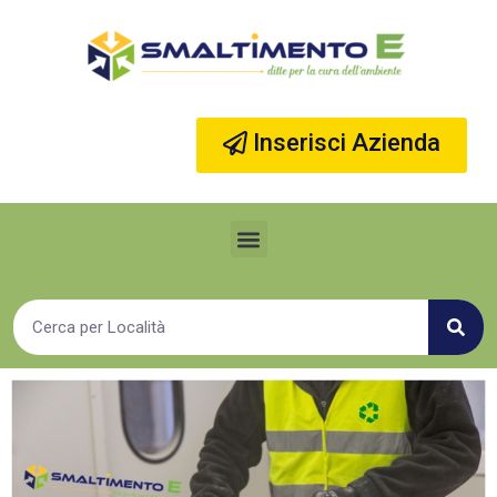
Vai
al
contenuto
Inserisci Azienda