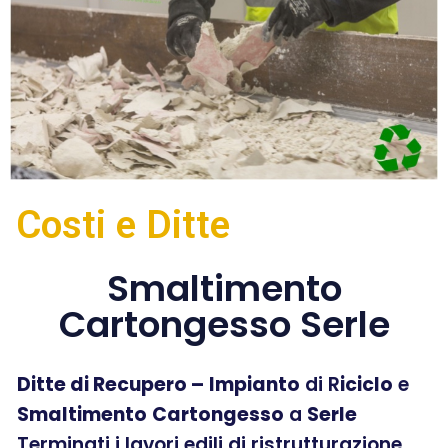
Costi e Ditte
Smaltimento
Cartongesso Serle
Ditte di Recupero –
Impianto
di R
iciclo
e
Smaltimento
Cartongesso
a
Serle
Terminati i lavori edili di ristrutturazione