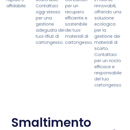
affidabile.
Contattaci
per un
rinnovabili,
oggi stesso
recupero
offrendo una
per una
efficiente e
soluzione
gestione
sostenibile
ecologica
adeguata dei
dei tuoi
per la
tuoi rifiuti di
materiali di
gestione dei
cartongesso.
cartongesso.
materiali di
scarto.
Contattaci
per un riciclo
efficace e
responsabile
del tuo
cartongesso
Smaltimento