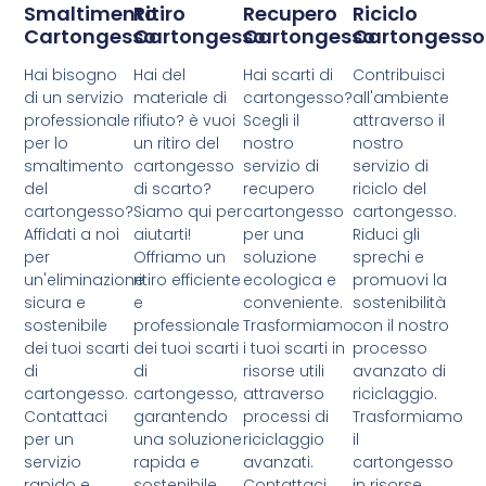
Smaltimento
Ritiro
Recupero
Riciclo
Cartongesso
Cartongesso
Cartongesso
Cartongesso
Hai bisogno
Hai del
Hai scarti di
Contribuisci
di un servizio
materiale di
cartongesso?
all'ambiente
professionale
rifiuto? è vuoi
Scegli il
attraverso il
per lo
un ritiro del
nostro
nostro
smaltimento
cartongesso
servizio di
servizio di
del
di scarto?
recupero
riciclo del
cartongesso?
Siamo qui per
cartongesso
cartongesso.
Affidati a noi
aiutarti!
per una
Riduci gli
per
Offriamo un
soluzione
sprechi e
un'eliminazione
ritiro efficiente
ecologica e
promuovi la
sicura e
e
conveniente.
sostenibilità
sostenibile
professionale
Trasformiamo
con il nostro
dei tuoi scarti
dei tuoi scarti
i tuoi scarti in
processo
di
di
risorse utili
avanzato di
cartongesso.
cartongesso,
attraverso
riciclaggio.
Contattaci
garantendo
processi di
Trasformiamo
per un
una soluzione
riciclaggio
il
servizio
rapida e
avanzati.
cartongesso
rapido e
sostenibile.
Contattaci
in risorse