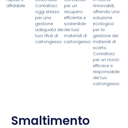
affidabile.
Contattaci
per un
rinnovabili,
oggi stesso
recupero
offrendo una
per una
efficiente e
soluzione
gestione
sostenibile
ecologica
adeguata dei
dei tuoi
per la
tuoi rifiuti di
materiali di
gestione dei
cartongesso.
cartongesso.
materiali di
scarto.
Contattaci
per un riciclo
efficace e
responsabile
del tuo
cartongesso
Smaltimento