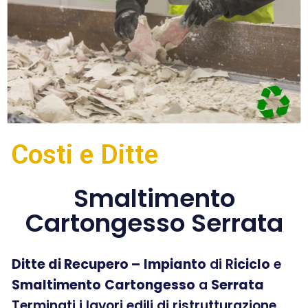
Costi e Ditte
Smaltimento
Cartongesso Serrata
Ditte di Recupero –
Impianto
di R
iciclo
e
Smaltimento
Cartongesso
a
Serrata
Terminati i lavori edili di ristrutturazione