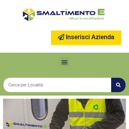
Vai
al
contenuto
Inserisci Azienda