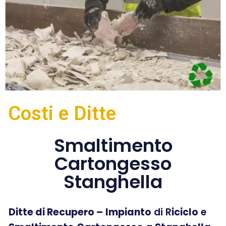
Costi e Ditte
Smaltimento
Cartongesso
Stanghella
Ditte di Recupero –
Impianto
di R
iciclo
e