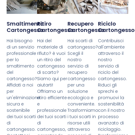
Smaltimento
Ritiro
Recupero
Riciclo
Cartongesso
Cartongesso
Cartongesso
Cartongesso
Hai bisogno
Hai del
Hai scarti di
Contribuisci
di un servizio
materiale di
cartongesso?
all'ambiente
professionale
rifiuto? è vuoi
Scegli il
attraverso il
per lo
un ritiro del
nostro
nostro
smaltimento
cartongesso
servizio di
servizio di
del
di scarto?
recupero
riciclo del
cartongesso?
Siamo qui per
cartongesso
cartongesso.
Affidati a noi
aiutarti!
per una
Riduci gli
per
Offriamo un
soluzione
sprechi e
un'eliminazione
ritiro efficiente
ecologica e
promuovi la
sicura e
e
conveniente.
sostenibilità
sostenibile
professionale
Trasformiamo
con il nostro
dei tuoi scarti
dei tuoi scarti
i tuoi scarti in
processo
di
di
risorse utili
avanzato di
cartongesso.
cartongesso,
attraverso
riciclaggio.