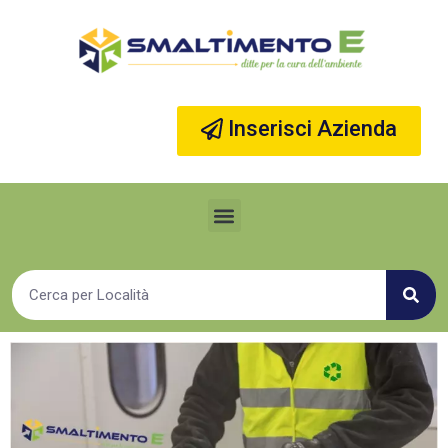
Vai
al
contenuto
Inserisci Azienda