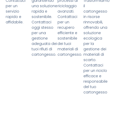
Contattaci
garantendo
processi di
Trasformiamo
per un
una soluzione
riciclaggio
il
servizio
rapida e
avanzati.
cartongesso
rapido e
sostenibile.
Contattaci
in risorse
affidabile.
Contattaci
per un
rinnovabili,
oggi stesso
recupero
offrendo una
per una
efficiente e
soluzione
gestione
sostenibile
ecologica
adeguata dei
dei tuoi
per la
tuoi rifiuti di
materiali di
gestione dei
cartongesso.
cartongesso.
materiali di
scarto.
Contattaci
per un riciclo
efficace e
responsabile
del tuo
cartongesso