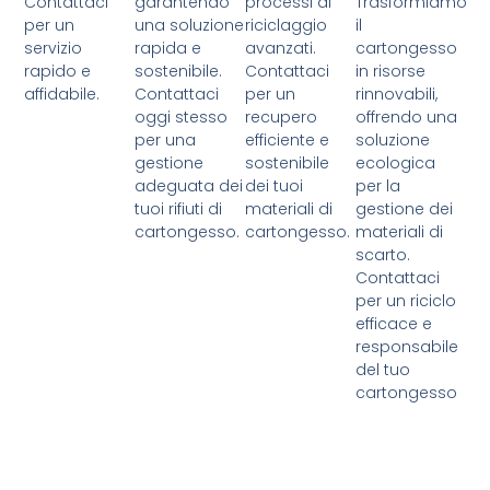
Contattaci
garantendo
processi di
Trasformiamo
per un
una soluzione
riciclaggio
il
servizio
rapida e
avanzati.
cartongesso
rapido e
sostenibile.
Contattaci
in risorse
affidabile.
Contattaci
per un
rinnovabili,
oggi stesso
recupero
offrendo una
per una
efficiente e
soluzione
gestione
sostenibile
ecologica
adeguata dei
dei tuoi
per la
tuoi rifiuti di
materiali di
gestione dei
cartongesso.
cartongesso.
materiali di
scarto.
Contattaci
per un riciclo
efficace e
responsabile
del tuo
cartongesso