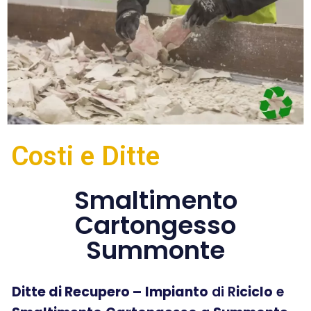
Costi e Ditte
Smaltimento
Cartongesso
Summonte
Ditte di Recupero –
Impianto
di R
iciclo
e