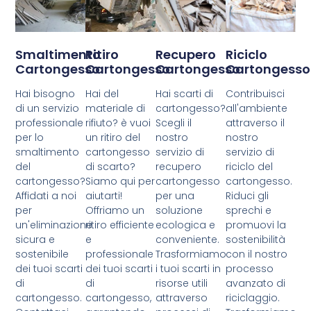
Smaltimento
Ritiro
Recupero
Riciclo
Cartongesso
Cartongesso
Cartongesso
Cartongesso
Hai bisogno
Hai del
Hai scarti di
Contribuisci
di un servizio
materiale di
cartongesso?
all'ambiente
professionale
rifiuto? è vuoi
Scegli il
attraverso il
per lo
un ritiro del
nostro
nostro
smaltimento
cartongesso
servizio di
servizio di
del
di scarto?
recupero
riciclo del
cartongesso?
Siamo qui per
cartongesso
cartongesso.
Affidati a noi
aiutarti!
per una
Riduci gli
per
Offriamo un
soluzione
sprechi e
un'eliminazione
ritiro efficiente
ecologica e
promuovi la
sicura e
e
conveniente.
sostenibilità
sostenibile
professionale
Trasformiamo
con il nostro
dei tuoi scarti
dei tuoi scarti
i tuoi scarti in
processo
di
di
risorse utili
avanzato di
cartongesso.
cartongesso,
attraverso
riciclaggio.