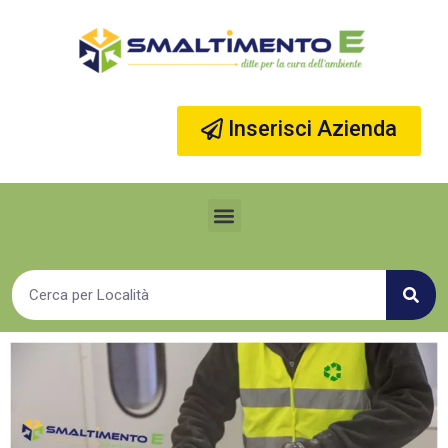
Vai
al
contenuto
Inserisci Azienda