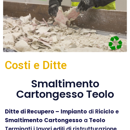
Costi e Ditte
Smaltimento
Cartongesso Teolo
Ditte di Recupero –
Impianto
di R
iciclo
e
Smaltimento
Cartongesso
a
Teolo
Terminati i lavori edili di ristrutturazione