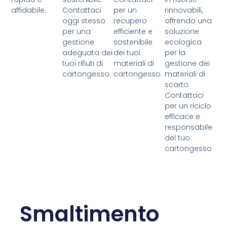
affidabile.
Contattaci
per un
rinnovabili,
oggi stesso
recupero
offrendo una
per una
efficiente e
soluzione
gestione
sostenibile
ecologica
adeguata dei
dei tuoi
per la
tuoi rifiuti di
materiali di
gestione dei
cartongesso.
cartongesso.
materiali di
scarto.
Contattaci
per un riciclo
efficace e
responsabile
del tuo
cartongesso
Smaltimento