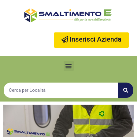
Vai
al
contenuto
Inserisci Azienda