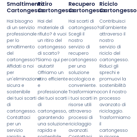
Smaltimento
Ritiro
Recupero
Riciclo
Cartongesso
Cartongesso
Cartongesso
Cartongesso
Hai bisogno
Hai del
Hai scarti di
Contribuisci
di un servizio
materiale di
cartongesso?
all'ambiente
professionale
rifiuto? è vuoi
Scegli il
attraverso il
per lo
un ritiro del
nostro
nostro
smaltimento
cartongesso
servizio di
servizio di
del
di scarto?
recupero
riciclo del
cartongesso?
Siamo qui per
cartongesso
cartongesso.
Affidati a noi
aiutarti!
per una
Riduci gli
per
Offriamo un
soluzione
sprechi e
un'eliminazione
ritiro efficiente
ecologica e
promuovi la
sicura e
e
conveniente.
sostenibilità
sostenibile
professionale
Trasformiamo
con il nostro
dei tuoi scarti
dei tuoi scarti
i tuoi scarti in
processo
di
di
risorse utili
avanzato di
cartongesso.
cartongesso,
attraverso
riciclaggio.
Contattaci
garantendo
processi di
Trasformiamo
per un
una soluzione
riciclaggio
il
servizio
rapida e
avanzati.
cartongesso
rapido e
sostenibile.
Contattaci
in risorse