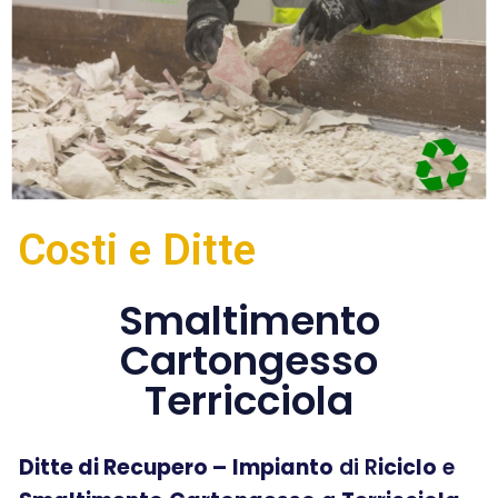
Costi e Ditte
Smaltimento
Cartongesso
Terricciola
Ditte di Recupero –
Impianto
di R
iciclo
e