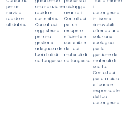
Contattaci
garantendo
processi di
Trasformiamo
per un
una soluzione
riciclaggio
il
servizio
rapida e
avanzati.
cartongesso
rapido e
sostenibile.
Contattaci
in risorse
affidabile.
Contattaci
per un
rinnovabili,
oggi stesso
recupero
offrendo una
per una
efficiente e
soluzione
gestione
sostenibile
ecologica
adeguata dei
dei tuoi
per la
tuoi rifiuti di
materiali di
gestione dei
cartongesso.
cartongesso.
materiali di
scarto.
Contattaci
per un riciclo
efficace e
responsabile
del tuo
cartongesso