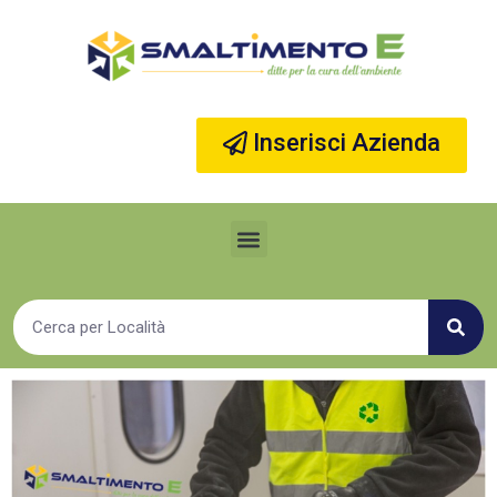
Vai
al
contenuto
Inserisci Azienda