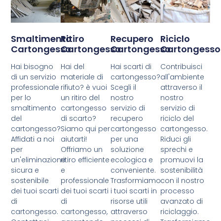
Smaltimento
Ritiro
Recupero
Riciclo
Cartongesso
Cartongesso
Cartongesso
Cartongesso
Hai bisogno
Hai del
Hai scarti di
Contribuisci
di un servizio
materiale di
cartongesso?
all'ambiente
professionale
rifiuto? è vuoi
Scegli il
attraverso il
per lo
un ritiro del
nostro
nostro
smaltimento
cartongesso
servizio di
servizio di
del
di scarto?
recupero
riciclo del
cartongesso?
Siamo qui per
cartongesso
cartongesso.
Affidati a noi
aiutarti!
per una
Riduci gli
per
Offriamo un
soluzione
sprechi e
un'eliminazione
ritiro efficiente
ecologica e
promuovi la
sicura e
e
conveniente.
sostenibilità
sostenibile
professionale
Trasformiamo
con il nostro
dei tuoi scarti
dei tuoi scarti
i tuoi scarti in
processo
di
di
risorse utili
avanzato di
cartongesso.
cartongesso,
attraverso
riciclaggio.