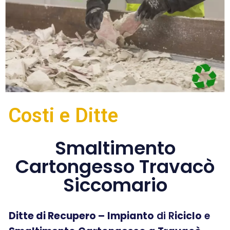
Costi e Ditte
Smaltimento
Cartongesso Travacò
Siccomario
Ditte di Recupero –
Impianto
di R
iciclo
e