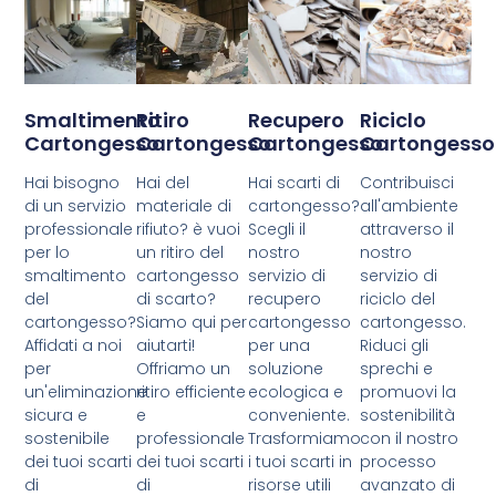
Smaltimento
Ritiro
Recupero
Riciclo
Cartongesso
Cartongesso
Cartongesso
Cartongesso
Hai bisogno
Hai del
Hai scarti di
Contribuisci
di un servizio
materiale di
cartongesso?
all'ambiente
professionale
rifiuto? è vuoi
Scegli il
attraverso il
per lo
un ritiro del
nostro
nostro
smaltimento
cartongesso
servizio di
servizio di
del
di scarto?
recupero
riciclo del
cartongesso?
Siamo qui per
cartongesso
cartongesso.
Affidati a noi
aiutarti!
per una
Riduci gli
per
Offriamo un
soluzione
sprechi e
un'eliminazione
ritiro efficiente
ecologica e
promuovi la
sicura e
e
conveniente.
sostenibilità
sostenibile
professionale
Trasformiamo
con il nostro
dei tuoi scarti
dei tuoi scarti
i tuoi scarti in
processo
di
di
risorse utili
avanzato di