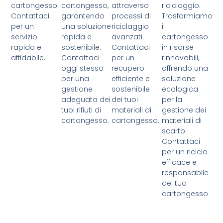
cartongesso.
cartongesso,
attraverso
riciclaggio.
Contattaci
garantendo
processi di
Trasformiamo
per un
una soluzione
riciclaggio
il
servizio
rapida e
avanzati.
cartongesso
rapido e
sostenibile.
Contattaci
in risorse
affidabile.
Contattaci
per un
rinnovabili,
oggi stesso
recupero
offrendo una
per una
efficiente e
soluzione
gestione
sostenibile
ecologica
adeguata dei
dei tuoi
per la
tuoi rifiuti di
materiali di
gestione dei
cartongesso.
cartongesso.
materiali di
scarto.
Contattaci
per un riciclo
efficace e
responsabile
del tuo
cartongesso