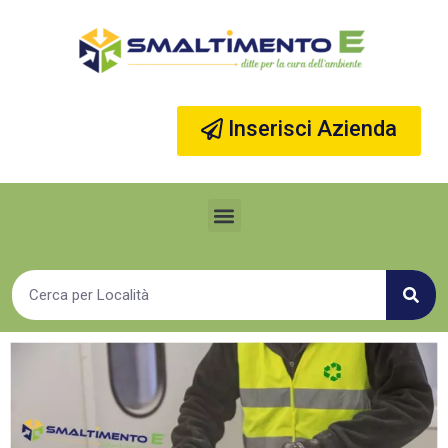
Vai
al
contenuto
Inserisci Azienda