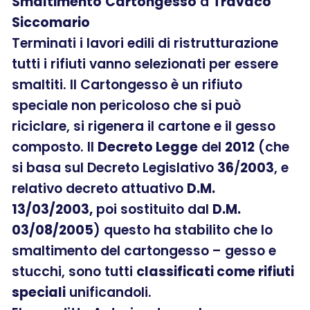
Smaltimento
Cartongesso
a
Travacò
Siccomario
Terminati i lavori edili di ristrutturazione
tutti i rifiuti vanno selezionati per essere
smaltiti. Il Cartongesso è un rifiuto
speciale non pericoloso che si può
riciclare, si rigenera il cartone e il gesso
composto. Il
Decreto Legge
del
2012
(che
si basa sul Decreto Legislativo
36
/
2003
, e
relativo decreto attuativo
D.M.
13/03/2003,
poi sostituito dal
D.M.
03/08/2005
) questo ha stabilito che lo
smaltimento del cartongesso – gesso e
stucchi, sono tutti
classificati come rifiuti
speciali
unificandoli.