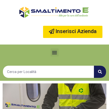
Vai
al
contenuto
Inserisci Azienda