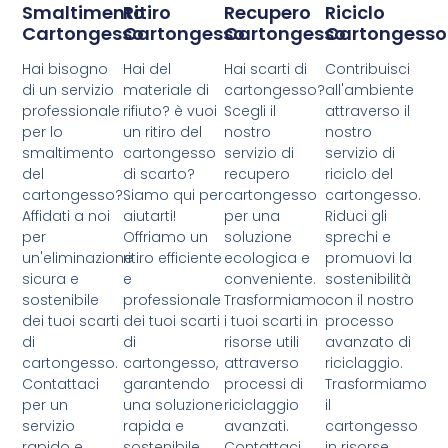
Smaltimento
Ritiro
Recupero
Riciclo
Cartongesso
Cartongesso
Cartongesso
Cartongesso
Hai bisogno
Hai del
Hai scarti di
Contribuisci
di un servizio
materiale di
cartongesso?
all'ambiente
professionale
rifiuto? è vuoi
Scegli il
attraverso il
per lo
un ritiro del
nostro
nostro
smaltimento
cartongesso
servizio di
servizio di
del
di scarto?
recupero
riciclo del
cartongesso?
Siamo qui per
cartongesso
cartongesso.
Affidati a noi
aiutarti!
per una
Riduci gli
per
Offriamo un
soluzione
sprechi e
un'eliminazione
ritiro efficiente
ecologica e
promuovi la
sicura e
e
conveniente.
sostenibilità
sostenibile
professionale
Trasformiamo
con il nostro
dei tuoi scarti
dei tuoi scarti
i tuoi scarti in
processo
di
di
risorse utili
avanzato di
cartongesso.
cartongesso,
attraverso
riciclaggio.
Contattaci
garantendo
processi di
Trasformiamo
per un
una soluzione
riciclaggio
il
servizio
rapida e
avanzati.
cartongesso
rapido e
sostenibile.
Contattaci
in risorse