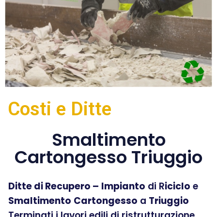
Costi e Ditte
Smaltimento
Cartongesso Triuggio
Ditte di Recupero –
Impianto
di R
iciclo
e
Smaltimento
Cartongesso
a
Triuggio
Terminati i lavori edili di ristrutturazione