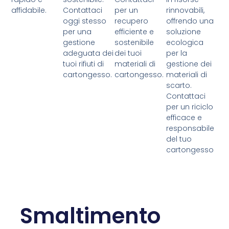
affidabile.
Contattaci
per un
rinnovabili,
oggi stesso
recupero
offrendo una
per una
efficiente e
soluzione
gestione
sostenibile
ecologica
adeguata dei
dei tuoi
per la
tuoi rifiuti di
materiali di
gestione dei
cartongesso.
cartongesso.
materiali di
scarto.
Contattaci
per un riciclo
efficace e
responsabile
del tuo
cartongesso
Smaltimento