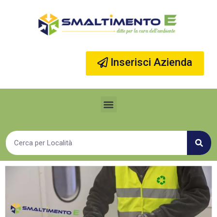
Vai
al
contenuto
Inserisci Azienda