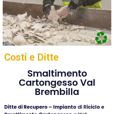
Costi e Ditte
Smaltimento
Cartongesso Val
Brembilla
Ditte di Recupero –
Impianto
di R
iciclo
e