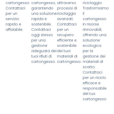
cartongesso.
cartongesso,
attraverso
riciclaggio.
Contattaci
garantendo
processi di
Trasformiamo
per un
una soluzione
riciclaggio
il
servizio
rapida e
avanzati.
cartongesso
rapido e
sostenibile.
Contattaci
in risorse
affidabile.
Contattaci
per un
rinnovabili,
oggi stesso
recupero
offrendo una
per una
efficiente e
soluzione
gestione
sostenibile
ecologica
adeguata dei
dei tuoi
per la
tuoi rifiuti di
materiali di
gestione dei
cartongesso.
cartongesso.
materiali di
scarto.
Contattaci
per un riciclo
efficace e
responsabile
del tuo
cartongesso