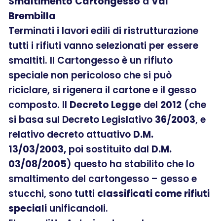
Smaltimento
Cartongesso
a
Val
Brembilla
Terminati i lavori edili di ristrutturazione
tutti i rifiuti vanno selezionati per essere
smaltiti. Il Cartongesso è un rifiuto
speciale non pericoloso che si può
riciclare, si rigenera il cartone e il gesso
composto. Il
Decreto Legge
del
2012
(che
si basa sul Decreto Legislativo
36
/
2003
, e
relativo decreto attuativo
D.M.
13/03/2003,
poi sostituito dal
D.M.
03/08/2005
) questo ha stabilito che lo
smaltimento del cartongesso – gesso e
stucchi, sono tutti
classificati come rifiuti
speciali
unificandoli.