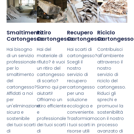
Smaltimento
Ritiro
Recupero
Riciclo
Cartongesso
Cartongesso
Cartongesso
Cartongesso
Hai bisogno
Hai del
Hai scarti di
Contribuisci
di un servizio
materiale di
cartongesso?
all'ambiente
professionale
rifiuto? è vuoi
Scegli il
attraverso il
per lo
un ritiro del
nostro
nostro
smaltimento
cartongesso
servizio di
servizio di
del
di scarto?
recupero
riciclo del
cartongesso?
Siamo qui per
cartongesso
cartongesso.
Affidati a noi
aiutarti!
per una
Riduci gli
per
Offriamo un
soluzione
sprechi e
un'eliminazione
ritiro efficiente
ecologica e
promuovi la
sicura e
e
conveniente.
sostenibilità
sostenibile
professionale
Trasformiamo
con il nostro
dei tuoi scarti
dei tuoi scarti
i tuoi scarti in
processo
di
di
risorse utili
avanzato di