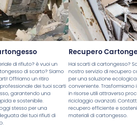
Cartongesso
Recupero Cartong
riale di rifiuto? è vuoi un
Hai scarti di cartongesso? Sce
cartongesso di scarto? Siamo
nostro servizio di recupero 
rti! Offriamo un ritiro
per una soluzione ecologica
 professionale dei tuoi scarti
conveniente. Trasformiamo i 
esso, garantendo una
in risorse utili attraverso proc
pida e sostenibile.
riciclaggio avanzati. Contatt
oggi stesso per una
recupero efficiente e sostenib
guata dei tuoi rifiuti di
materiali di cartongesso.
o.