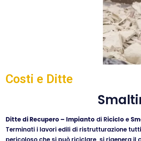
Costi e Ditte
Smalti
Ditte di Recupero –
Impianto
di R
iciclo
e
Sm
Terminati i lavori edili di ristrutturazione tut
pericoloso che si può riciclare, si rigenera il