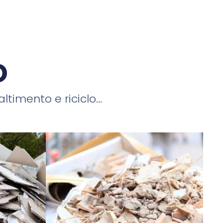
o
timento e riciclo...