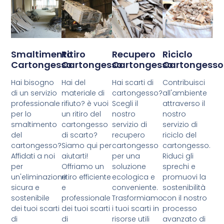
Smaltimento
Ritiro
Recupero
Riciclo
Cartongesso
Cartongesso
Cartongesso
Cartongesso
Hai bisogno
Hai del
Hai scarti di
Contribuisci
di un servizio
materiale di
cartongesso?
all'ambiente
professionale
rifiuto? è vuoi
Scegli il
attraverso il
per lo
un ritiro del
nostro
nostro
smaltimento
cartongesso
servizio di
servizio di
del
di scarto?
recupero
riciclo del
cartongesso?
Siamo qui per
cartongesso
cartongesso.
Affidati a noi
aiutarti!
per una
Riduci gli
per
Offriamo un
soluzione
sprechi e
un'eliminazione
ritiro efficiente
ecologica e
promuovi la
sicura e
e
conveniente.
sostenibilità
sostenibile
professionale
Trasformiamo
con il nostro
dei tuoi scarti
dei tuoi scarti
i tuoi scarti in
processo
di
di
risorse utili
avanzato di