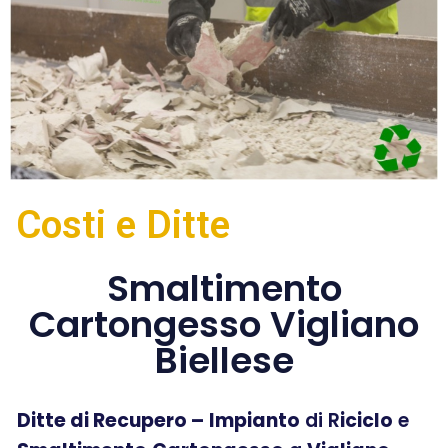
Costi e Ditte
Smaltimento
Cartongesso Vigliano
Biellese
Ditte di Recupero –
Impianto
di R
iciclo
e