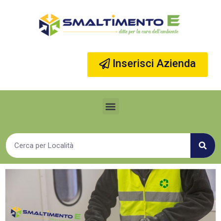
Vai
al
contenuto
Inserisci Azienda