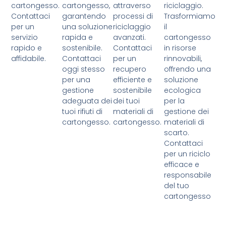
cartongesso.
cartongesso,
attraverso
riciclaggio.
Contattaci
garantendo
processi di
Trasformiamo
per un
una soluzione
riciclaggio
il
servizio
rapida e
avanzati.
cartongesso
rapido e
sostenibile.
Contattaci
in risorse
affidabile.
Contattaci
per un
rinnovabili,
oggi stesso
recupero
offrendo una
per una
efficiente e
soluzione
gestione
sostenibile
ecologica
adeguata dei
dei tuoi
per la
tuoi rifiuti di
materiali di
gestione dei
cartongesso.
cartongesso.
materiali di
scarto.
Contattaci
per un riciclo
efficace e
responsabile
del tuo
cartongesso