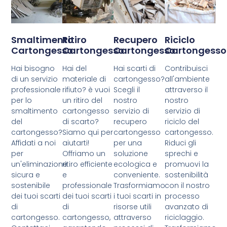
Smaltimento
Ritiro
Recupero
Riciclo
Cartongesso
Cartongesso
Cartongesso
Cartongesso
Hai bisogno
Hai del
Hai scarti di
Contribuisci
di un servizio
materiale di
cartongesso?
all'ambiente
professionale
rifiuto? è vuoi
Scegli il
attraverso il
per lo
un ritiro del
nostro
nostro
smaltimento
cartongesso
servizio di
servizio di
del
di scarto?
recupero
riciclo del
cartongesso?
Siamo qui per
cartongesso
cartongesso.
Affidati a noi
aiutarti!
per una
Riduci gli
per
Offriamo un
soluzione
sprechi e
un'eliminazione
ritiro efficiente
ecologica e
promuovi la
sicura e
e
conveniente.
sostenibilità
sostenibile
professionale
Trasformiamo
con il nostro
dei tuoi scarti
dei tuoi scarti
i tuoi scarti in
processo
di
di
risorse utili
avanzato di
cartongesso.
cartongesso,
attraverso
riciclaggio.