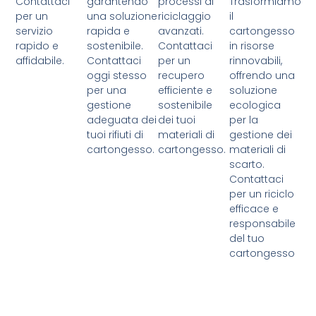
Contattaci
garantendo
processi di
Trasformiamo
per un
una soluzione
riciclaggio
il
servizio
rapida e
avanzati.
cartongesso
rapido e
sostenibile.
Contattaci
in risorse
affidabile.
Contattaci
per un
rinnovabili,
oggi stesso
recupero
offrendo una
per una
efficiente e
soluzione
gestione
sostenibile
ecologica
adeguata dei
dei tuoi
per la
tuoi rifiuti di
materiali di
gestione dei
cartongesso.
cartongesso.
materiali di
scarto.
Contattaci
per un riciclo
efficace e
responsabile
del tuo
cartongesso