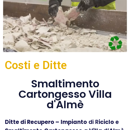
Costi e Ditte
Smaltimento
Cartongesso Villa
d'Almè
Ditte di Recupero –
Impianto
di R
iciclo
e