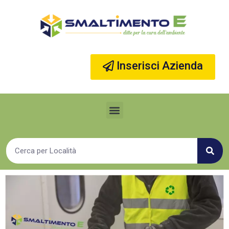
Vai
al
contenuto
Inserisci Azienda